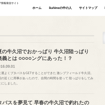
ング情報発信サイト
ホーム
ikahimeの中の人
サイトマップ
夏の牛久沼でおかっぱり 牛久沼陸っぱり
奥義とは ○○○○ングにあった！？
016.09.01
に運よくブタバスをGETすることができた 激シブフィールド牛久沼。
沼の近くに用事があったので、合間の時間を使って 陸っぱりをしてみ
とにしました。
タバスを夢見て 早春の牛久沼で釣れたの