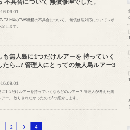
る 不具合について 無償修理でした。
016.09.01
WA T3 MXのTWS機構の不具合について、 無償修理対応についてレポ
を記します。
しも無人島に1つだけルアーを 持っていく
したら…? 管理人にとっての無人島ルアー3
。
016.09.01
島に1つだけルアーを持っていくならどのルアー？ 管理人が考えた無
ルアー。 絞りきれなかったので3つ紹介します。
2
3
4