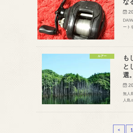
な
2
DAI
ート
ルアー
も
と
選
2
無人
人島
<
1