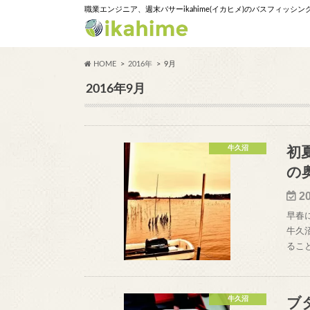
職業エンジニア、週末バサーikahime(イカヒメ)のバスフィッシ
HOME
2016年
9月
2016年9月
牛久沼
初
の
2
早春
牛久
るこ
牛久沼
ブ