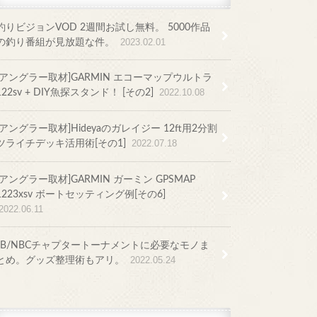
釣りビジョンVOD 2週間お試し無料。 5000作品
の釣り番組が見放題な件。
2023.02.01
[アングラー取材]GARMIN エコーマップウルトラ
122sv + DIY魚探スタンド！ [その2]
2022.10.08
[アングラー取材]Hideyaのガレイジー 12ft用2分割
ツライチデッキ活用術[その1]
2022.07.18
[アングラー取材]GARMIN ガーミン GPSMAP
1223xsv ボートセッティング例[その6]
2022.06.11
JB/NBCチャプタートーナメントに必要なモノま
とめ。グッズ整理術もアリ。
2022.05.24