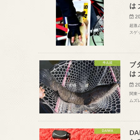
は
2
超激
スゲ
牛久沼
ブ
は
2
関東
ムズ
DAIWA
DA