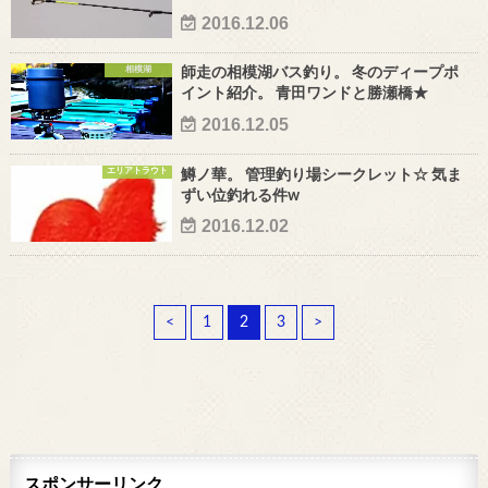
2016.12.06
相模湖
師走の相模湖バス釣り。 冬のディープポ
イント紹介。 青田ワンドと勝瀬橋★
2016.12.05
エリアトラウト
鱒ノ華。 管理釣り場シークレット☆ 気ま
ずい位釣れる件w
2016.12.02
<
1
2
3
>
スポンサーリンク