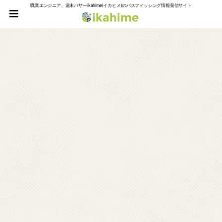
職業エンジニア、週末バサーikahime(イカヒメ)のバスフィッシング情報発信サイト