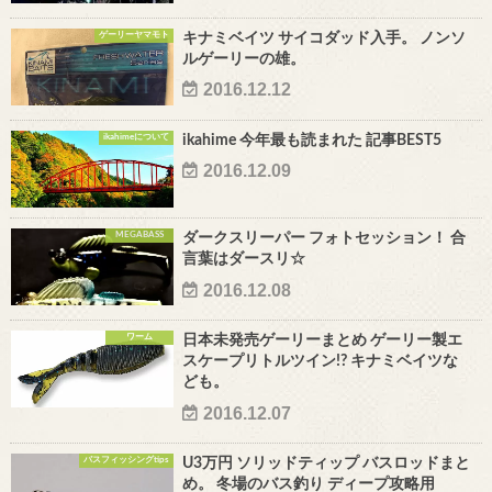
ゲーリーヤマモト
キナミベイツ サイコダッド入手。 ノンソ
ルゲーリーの雄。
2016.12.12
ikahimeについて
ikahime 今年最も読まれた 記事BEST5
2016.12.09
MEGABASS
ダークスリーパー フォトセッション！ 合
言葉はダースリ☆
2016.12.08
ワーム
日本未発売ゲーリーまとめ ゲーリー製エ
スケープリトルツイン!? キナミベイツな
ども。
2016.12.07
バスフィッシングtips
U3万円 ソリッドティップ バスロッドまと
め。 冬場のバス釣り ディープ攻略用