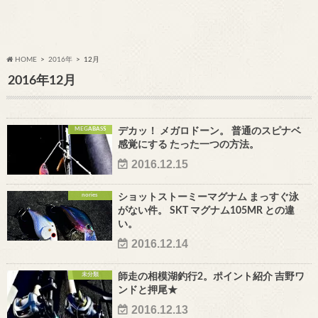
HOME
2016年
12月
2016年12月
MEGABASS
デカッ！ メガロドーン。 普通のスピナベ
感覚にする たった一つの方法。
2016.12.15
nories
ショットストーミーマグナム まっすぐ泳
がない件。 SKT マグナム105MR との違
い。
2016.12.14
未分類
師走の相模湖釣行2。ポイント紹介 吉野ワ
ンドと押尾★
2016.12.13