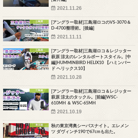
2021.11.26
三島湖
[アングラー取材]三島湖ロコのVS-3070＆
D-4700整理術。[後編]
2021.11.11
三島湖
[アングラー取材]三島湖ロコ＆レジッター
萩原 涼太のレンタルボートスタイル。[中
編]HUMMINBIRD HELIX10 【ハミンバー
ド ヘリックス10】
2021.10.28
三島湖
[アングラー取材]三島湖ロコ＆レジッター
萩原 涼太のタックル。[前編]WSC-
610MH ＆ WSC-65MH
2021.10.19
東京都
秋の東京湾奥シーバスナイト。エレメン
ツ ダヴィンチ190で67cmも出た。