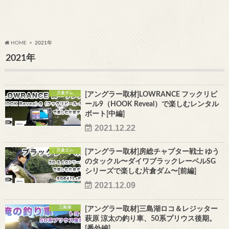
HOME
2021年
2021年
片倉ダム
[アングラー取材]LOWRANCE フックリビ
ール9（HOOK Reveal）で楽しむレンタル
ボート[中編]
2021.12.22
片倉ダム
[アングラー取材]房総チャプター戦士 ゆう
のタックル〜ダイワブラックレーベルSG
シリーズで楽しむ片倉ダム〜[前編]
2021.12.09
三島湖
[アングラー取材]三島湖ロコ＆レジッター
萩原 涼太の釣り車、50系プリウス後期。
[番外編]