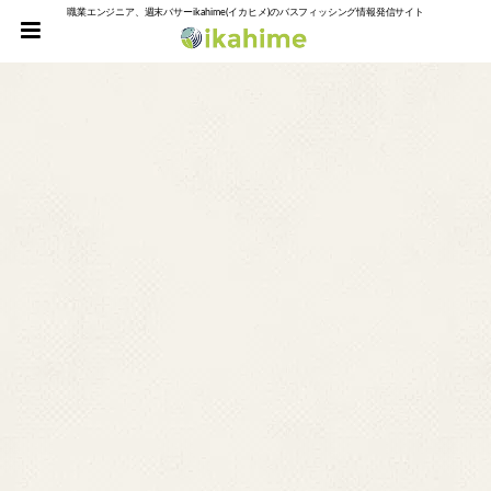
職業エンジニア、週末バサーikahime(イカヒメ)のバスフィッシング情報発信サイト