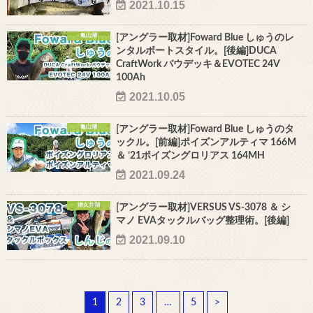
2021.10.15
亀山湖
[アングラー取材]Foward Blue しゅうのレ
ンタルボートスタイル。[後編]DUCA
CraftWork バウデッキ＆EVOTEC 24V
100Ah
2021.10.05
亀山湖
[アングラー取材]Foward Blue しゅうのタ
ックル。[前編]ポイズンアルティマ 166M
＆ ’21ポイズングロリアス 164MH
2021.09.24
津久井湖
[アングラー取材]VERSUS VS-3078 ＆ シ
マノ EVAタックルバッグ整理術。[後編]
2021.09.10
1
2
3
…
5
>