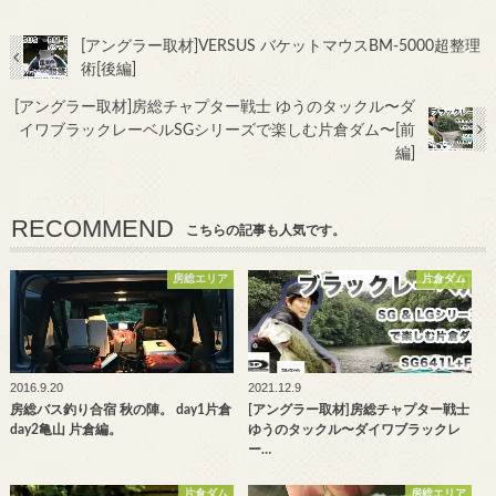
[アングラー取材]VERSUS バケットマウスBM-5000超整理
術[後編]
[アングラー取材]房総チャプター戦士 ゆうのタックル〜ダ
イワブラックレーベルSGシリーズで楽しむ片倉ダム〜[前
編]
RECOMMEND
こちらの記事も人気です。
房総エリア
片倉ダム
2016.9.20
2021.12.9
房総バス釣り合宿 秋の陣。 day1片倉
[アングラー取材]房総チャプター戦士
day2亀山 片倉編。
ゆうのタックル〜ダイワブラックレ
ー…
片倉ダム
房総エリア