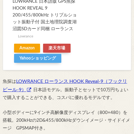
LOWRANCE 日本語版 GPS魚探
HOOK REVEAL 9
200/455/800kHz トリプルショ
ット振動子付 国土地理院調査湖
沼図SDカード同梱 ローランス
Lowrance
Amazon
楽天市場
Yahooショッピング
LOWRANCE ローランス HOOK Reveal-9（フックリ
魚探は
ビール-9）
日本語モデル。振動子とセットで10万円ちょい
で購入することができる、コスパに優れるモデルです。
小型ボディーに9インチ高解像度ディスプレイ（800×480）を
搭載。200kHzの2D&455/800kHzダウンイメージ・サイドイメ
ージ GPSMAP付き。