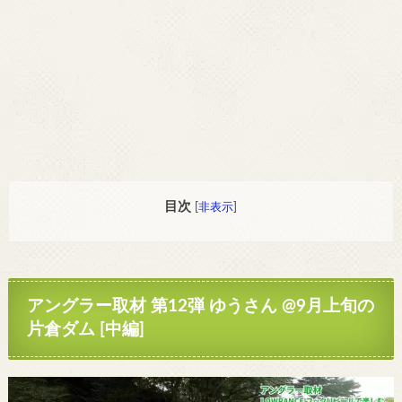
目次
[
非表示
]
アングラー取材 第12弾 ゆうさん @9月上旬の
片倉ダム [中編]