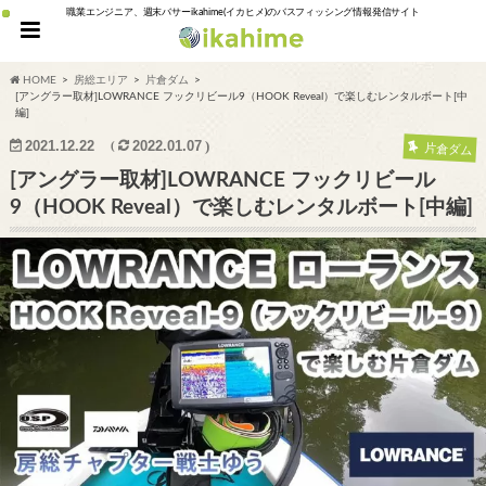
職業エンジニア、週末バサーikahime(イカヒメ)のバスフィッシング情報発信サイト
HOME
房総エリア
片倉ダム
[アングラー取材]LOWRANCE フックリビール9（HOOK Reveal）で楽しむレンタルボート[中
編]
2021.12.22
2022.01.07
片倉ダム
[アングラー取材]LOWRANCE フックリビール
9（HOOK Reveal）で楽しむレンタルボート[中編]