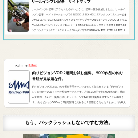
リールインプレ記事 サイトマップ
リールインプレ記事にアクセスしやすいように、記事一覧を作成しました。リールイ
ンプレ記事 ベイトリールシマノ'20 SLX DC’19 SLX MGL'19アンタレス’19スコーピオ
ンMGL'18バンタムMGL'18バスライズ’17グラップラー301‘16アンタレスDC’16メタニ
ウムMGL’16アルデバランBFS’16カシータスMGL’14カルカッタコンクエスト101’14オ
シアコンクエスト201'14クロナークCi4+ダイワ’20TATULA SV TW'19TATULA TW'19
アルファスCT SV'17 TATULA SV TWTATULA TYPE-R 100HL YL-SD（海外モデル）アブ
ガルシア’...
ikahime
1 User
釣りビジョンVOD 2週間お試し無料。 5000作品の釣り
番組が見放題な件。
釣りビジョンVODとは、釣り番組専門チャンネルとして知られている「釣りビジョ
ン」が始めたVOD＝ビデオ配信サービスです。月額1,200円で約5,000本の釣り番組
が見放題。さらに、無料お試しキャンペーンで14日間は無料視聴することが出来ま
す。 釣りビジョンVODって2週間無料で見れるの？実際どうだった？まさに「釣り人
が求めていたVOD」でした。実際にサービスを申し込んだので、レビューをお伝えし
ます。 また、無料登録から解約までの手順をまとめました。すぐに無料登録したい方
はコチラをクリック。（説明箇所にジャンプ...
もう、バックラッシュしないですむ方法。