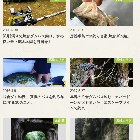
2020.6.30
2016.8.31
[6月]濁りの片倉ダムバス釣り。水の
房総半島バス釣り合宿 片倉ダム編。
良い最上流＆本湖を目指せ！
房総エリア
房総エリア
2016.8.9
2017.3.27
片倉ダム釣行。 真夏のバスを釣る為
早春の片倉ダムバス釣り。カバード
に する10のこと。
ーンが火を吹いた！エスケープツイ
ンで釣れ…
亀山湖
房総エリア