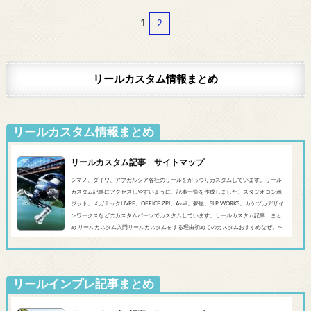
1
2
リールカスタム情報まとめ
リールカスタム情報まとめ
リールカスタム記事 サイトマップ
シマノ、ダイワ、アブガルシア各社のリールをがっつりカスタムしています。リール
カスタム記事にアクセスしやすいように、記事一覧を作成しました。スタジオコンポ
ジット、メガテックLIVRE、OFFICE ZPI、Avail、夢屋、SLP WORKS、カケヅカデザイ
ンワークスなどのカスタムパーツでカスタムしています。リールカスタム記事 まと
め リールカスタム入門リールカスタムをする理由初めてのカスタムおすすめなぜ、ヘ
ッジホッグスタジオなのかシマノ‘20 SLX DC’19 SLX MGL'18バンタムMGL'19アンタレ
スMGL’19スコーピオンMGL&#0...
リールインプレ記事まとめ