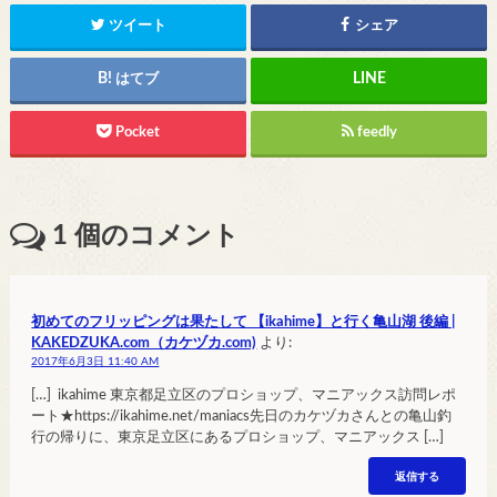
ツイート
シェア
はてブ
Pocket
feedly
1
個のコメント
初めてのフリッピングは果たして 【ikahime】と行く亀山湖 後編 |
KAKEDZUKA.com（カケヅカ.com)
より:
2017年6月3日 11:40 AM
[…] ikahime 東京都足立区のプロショップ、マニアックス訪問レポ
ート★https://ikahime.net/maniacs先日のカケヅカさんとの亀山釣
行の帰りに、東京足立区にあるプロショップ、マニアックス […]
返信する