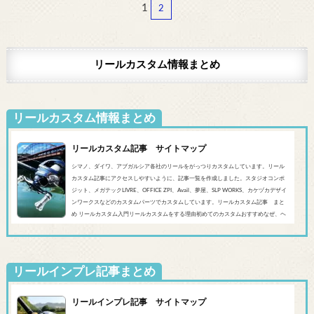
1
2
リールカスタム情報まとめ
リールカスタム情報まとめ
リールカスタム記事 サイトマップ
シマノ、ダイワ、アブガルシア各社のリールをがっつりカスタムしています。リール
カスタム記事にアクセスしやすいように、記事一覧を作成しました。スタジオコンポ
ジット、メガテックLIVRE、OFFICE ZPI、Avail、夢屋、SLP WORKS、カケヅカデザイ
ンワークスなどのカスタムパーツでカスタムしています。リールカスタム記事 まと
め リールカスタム入門リールカスタムをする理由初めてのカスタムおすすめなぜ、ヘ
ッジホッグスタジオなのかシマノ‘20 SLX DC’19 SLX MGL'18バンタムMGL'19アンタレ
スMGL’19スコーピオンMGL&#0...
リールインプレ記事まとめ
リールインプレ記事 サイトマップ