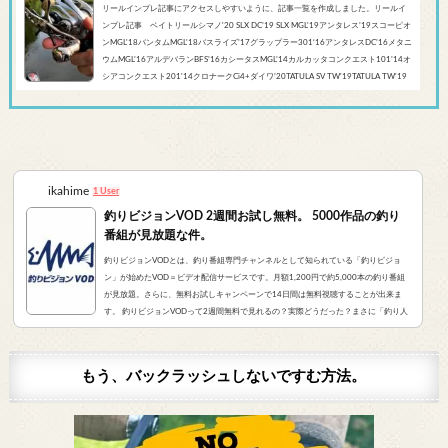
リールインプレ記事にアクセスしやすいように、記事一覧を作成しました。リールイ
ンプレ記事 ベイトリールシマノ'20 SLX DC’19 SLX MGL'19アンタレス’19スコーピオ
ンMGL'18バンタムMGL'18バスライズ’17グラップラー301‘16アンタレスDC’16メタニ
ウムMGL’16アルデバランBFS’16カシータスMGL’14カルカッタコンクエスト101’14オ
シアコンクエスト201'14クロナークCi4+ダイワ’20TATULA SV TW'19TATULA TW'19
アルファスCT SV'17 TATULA SV TWTATULA TYPE-R 100HL YL-SD（海外モデル）アブ
ガルシア’...
ikahime
1 User
釣りビジョンVOD 2週間お試し無料。 5000作品の釣り
番組が見放題な件。
釣りビジョンVODとは、釣り番組専門チャンネルとして知られている「釣りビジョ
ン」が始めたVOD＝ビデオ配信サービスです。月額1,200円で約5,000本の釣り番組
が見放題。さらに、無料お試しキャンペーンで14日間は無料視聴することが出来ま
す。 釣りビジョンVODって2週間無料で見れるの？実際どうだった？まさに「釣り人
が求めていたVOD」でした。実際にサービスを申し込んだので、レビューをお伝えし
ます。 また、無料登録から解約までの手順をまとめました。すぐに無料登録したい方
はコチラをクリック。（説明箇所にジャンプ...
もう、バックラッシュしないですむ方法。