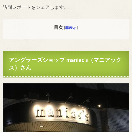
訪問レポートをシェアします。
目次
[
非表示
]
アングラーズショップ maniac’s（マニアック
ス）さん