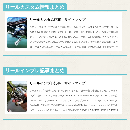
リールカスタム情報まとめ
リールカスタム記事 サイトマップ
シマノ、ダイワ、アブガルシア各社のリールをがっつりカスタムしています。リール
カスタム記事にアクセスしやすいように、記事一覧を作成しました。スタジオコンポ
ジット、メガテックLIVRE、OFFICE ZPI、Avail、夢屋、SLP WORKS、カケヅカデザイ
ンワークスなどのカスタムパーツでカスタムしています。リールカスタム記事 まと
め リールカスタム入門リールカスタムをする理由初めてのカスタムおすすめなぜ、ヘ
ッジホッグスタジオなのかシマノ‘20 SLX DC’19 SLX MGL'18バンタムMGL'19アンタレ
スMGL’19スコーピオンMGL&#0...
リールインプレ記事まとめ
リールインプレ記事 サイトマップ
リールインプレ記事にアクセスしやすいように、記事一覧を作成しました。リールイ
ンプレ記事 ベイトリールシマノ'20 SLX DC’19 SLX MGL'19アンタレス’19スコーピオ
ンMGL'18バンタムMGL'18バスライズ’17グラップラー301‘16アンタレスDC’16メタニ
ウムMGL’16アルデバランBFS’16カシータスMGL’14カルカッタコンクエスト101’14オ
シアコンクエスト201'14クロナークCi4+ダイワ’20TATULA SV TW'19TATULA TW'19
アルファスCT SV'17 TATULA SV TWTATULA TYPE-R 100HL YL-SD（海外モデル）アブ
ガルシア’...