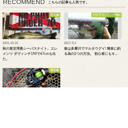
RECOMMEND
こちらの記事も人気です。
東京都
バスフィッシングtips
2021.10.15
2017.3.3
秋の東京湾奥シーバスナイト。エレ
春は多摩川でマルタウグイ! 簡単に釣
メンツ ダヴィンチ190で67cmも出
る為の2つの方法。 初心者にもオ…
た。
東京都
2021.1.4
恩方国際釣堀場で冬バスを釣ろう！
訪問レポート。おすすめルアーや攻
略方法など。