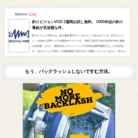
ikahime
1 User
釣りビジョンVOD 2週間お試し無料。 5000作品の釣り
番組が見放題な件。
釣りビジョンVODとは、釣り番組専門チャンネルとして知られている「釣りビジョ
ン」が始めたVOD＝ビデオ配信サービスです。月額1,200円で約5,000本の釣り番組
が見放題。さらに、無料お試しキャンペーンで14日間は無料視聴することが出来ま
す。 釣りビジョンVODって2週間無料で見れるの？実際どうだった？まさに「釣り人
が求めていたVOD」でした。実際にサービスを申し込んだので、レビューをお伝えし
ます。 また、無料登録から解約までの手順をまとめました。すぐに無料登録したい方
はコチラをクリック。（説明箇所にジャンプ...
もう、バックラッシュしないですむ方法。