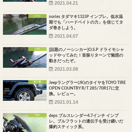
2021.04.21
nories
nories タダマキ132JP インプレ。低水温
期でも「ハードベイトの力」を信じてタ
ダ巻きしよう。
2021.04.07
O.S.P
[話題のノーシンカー]O.S.P ドライモシャ
ッドやってみた！首振りターンで魅惑の
動きだったぞ。
2021.03.08
釣り車
Jeepラングラー(JK)のタイヤをTOYO TIRE
OPEN COUNTRY R/T 285/70R17に交
換。レビュー。
2021.01.14
deps
deps ブルスレンダー4.7インチ インプ
レ。ブルフラットの遺伝子を受け継いだ
爆釣スティック系。