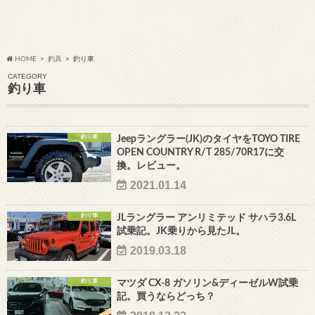
HOME
釣具
釣り車
CATEGORY
釣り車
釣り車
Jeepラングラー(JK)のタイヤをTOYO TIRE
OPEN COUNTRY R/T 285/70R17に交
換。レビュー。
2021.01.14
釣り車
JLラングラー アンリミテッド サハラ3.6L
試乗記。JK乗りから見たJL。
2019.03.18
釣り車
マツダ CX-8 ガソリン&ディーゼルW試乗
記。買うならどっち？