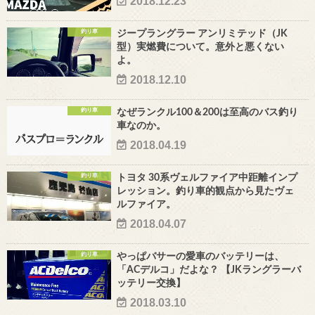
2018.12.23
釣り車
ジープラングラー アンリミテッド（JK
型）実燃費について。意外と悪くない
よ。
2018.12.10
釣り車
なぜランクル100＆200は至高のバス釣り
車なのか。
2018.04.19
釣り車
トヨタ 30系ヴェルファイア中距離インプ
レッション。釣り車的観点から見たヴェ
ルファイア。
2018.04.07
釣り車
やっぱバサーの愛車のバッテリーは、
「ACデルコ」だよな？ 【JKラングラーバ
ッテリー交換】
2018.03.10