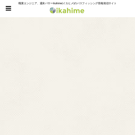
職業エンジニア、週末バサーikahime(イカヒメ)のバスフィッシング情報発信サイト