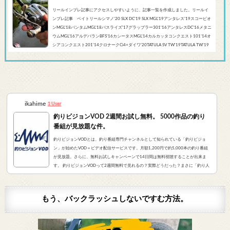
リールインプレ記事にアクセスしやすいように、記事一覧を作成しました。リールイ
ンプレ記事 ベイトリールシマノ'20 SLX DC’19 SLX MGL'19アンタレス’19スコーピオ
ンMGL'18バンタムMGL'18バスライズ’17グラップラー301‘16アンタレスDC’16メタニ
ウムMGL’16アルデバランBFS’16カシータスMGL’14カルカッタコンクエスト101’14オ
シアコンクエスト201'14クロナークCi4+ダイワ’20TATULA SV TW'19TATULA TW'19
アルファスCT SV'17 TATULA SV TWTATULA TYPE-R 100HL YL-SD（海外モデル）アブ
ガルシア’...
ikahime
1 User
釣りビジョンVOD 2週間お試し無料。 5000作品の釣り
番組が見放題な件。
釣りビジョンVODとは、釣り番組専門チャンネルとして知られている「釣りビジョ
ン」が始めたVOD＝ビデオ配信サービスです。月額1,200円で約5,000本の釣り番組
が見放題。さらに、無料お試しキャンペーンで14日間は無料視聴することが出来ま
す。 釣りビジョンVODって2週間無料で見れるの？実際どうだった？まさに「釣り人
が求めていたVOD」でした。実際にサービスを申し込んだので、レビューをお伝えし
ます。 また、無料登録から解約までの手順をまとめました。すぐに無料登録したい方
はコチラをクリック。（説明箇所にジャンプ...
もう、バックラッシュしないですむ方法。