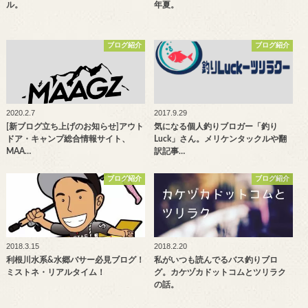
ル。
年夏。
ブログ紹介
ブログ紹介
2020.2.7
2017.9.29
[新ブログ立ち上げのお知らせ]アウト
気になる個人釣りブロガー「釣り
ドア・キャンプ総合情報サイト、
Luck」さん。メリケンタックルや翻
MAA…
訳記事…
ブログ紹介
ブログ紹介
2018.3.15
2018.2.20
利根川水系&水郷バサー必見ブログ！
私がいつも読んでるバス釣りブロ
ミストネ・リアルタイム！
グ。カケヅカドットコムとツリラク
の話。