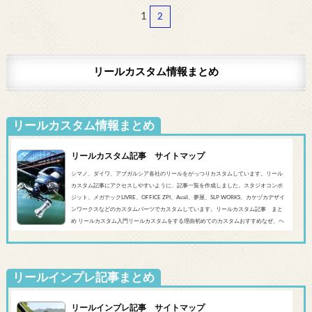
1
2
リールカスタム情報まとめ
リールカスタム情報まとめ
リールカスタム記事 サイトマップ
シマノ、ダイワ、アブガルシア各社のリールをがっつりカスタムしています。リール
カスタム記事にアクセスしやすいように、記事一覧を作成しました。スタジオコンポ
ジット、メガテックLIVRE、OFFICE ZPI、Avail、夢屋、SLP WORKS、カケヅカデザイ
ンワークスなどのカスタムパーツでカスタムしています。リールカスタム記事 まと
め リールカスタム入門リールカスタムをする理由初めてのカスタムおすすめなぜ、ヘ
ッジホッグスタジオなのかシマノ‘20 SLX DC’19 SLX MGL'18バンタムMGL'19アンタレ
スMGL’19スコーピオンMGL&#0...
リールインプレ記事まとめ
リールインプレ記事 サイトマップ