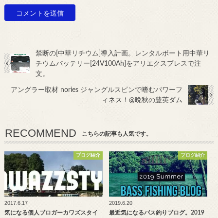
禁断の[中華リチウム]導入計画。レンタルボート用中華リ
チウムバッテリー[24V100Ah]をアリエクスプレスで注
文。
アングラー取材 nories ジャングルスピンで嗜むパワーフ
ィネス！@晩秋の豊英ダム
RECOMMEND
こちらの記事も人気です。
ブログ紹介
ブログ紹介
2017.6.17
2019.6.20
気になる個人ブロガーカワズスタイ
最近気になるバス釣りブログ。2019