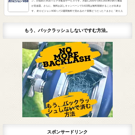
ン」が始めたVOD＝ビデオ配信サービスです。月額1,200円で約5,000本の釣り番組
が見放題。さらに、無料お試しキャンペーンで14日間は無料視聴することが出来ま
す。 釣りビジョンVODって2週間無料で見れるの？実際どうだった？まさに「釣り人
が求めていたVOD」でした。実際にサービスを申し込んだので、レビューをお伝えし
ます。 また、無料登録から解約までの手順をまとめました。すぐに無料登録したい方
はコチラをクリック。（説明箇所にジャンプ...
もう、バックラッシュしないですむ方法。
スポンサードリンク