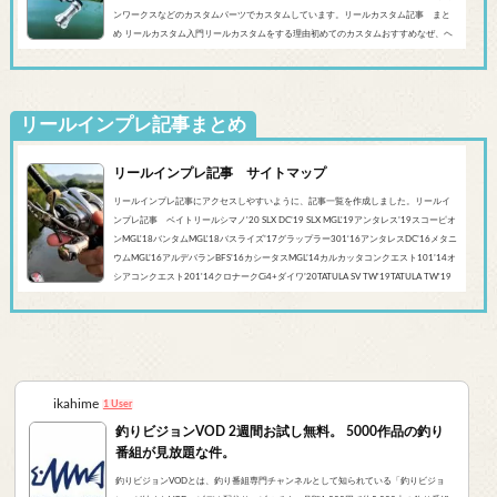
ンワークスなどのカスタムパーツでカスタムしています。リールカスタム記事 まと
め リールカスタム入門リールカスタムをする理由初めてのカスタムおすすめなぜ、ヘ
ッジホッグスタジオなのかシマノ‘20 SLX DC’19 SLX MGL'18バンタムMGL'19アンタレ
スMGL’19スコーピオンMGL&#0...
リールインプレ記事まとめ
リールインプレ記事 サイトマップ
リールインプレ記事にアクセスしやすいように、記事一覧を作成しました。リールイ
ンプレ記事 ベイトリールシマノ'20 SLX DC’19 SLX MGL'19アンタレス’19スコーピオ
ンMGL'18バンタムMGL'18バスライズ’17グラップラー301‘16アンタレスDC’16メタニ
ウムMGL’16アルデバランBFS’16カシータスMGL’14カルカッタコンクエスト101’14オ
シアコンクエスト201'14クロナークCi4+ダイワ’20TATULA SV TW'19TATULA TW'19
アルファスCT SV'17 TATULA SV TWTATULA TYPE-R 100HL YL-SD（海外モデル）アブ
ガルシア’...
ikahime
1 User
釣りビジョンVOD 2週間お試し無料。 5000作品の釣り
番組が見放題な件。
釣りビジョンVODとは、釣り番組専門チャンネルとして知られている「釣りビジョ