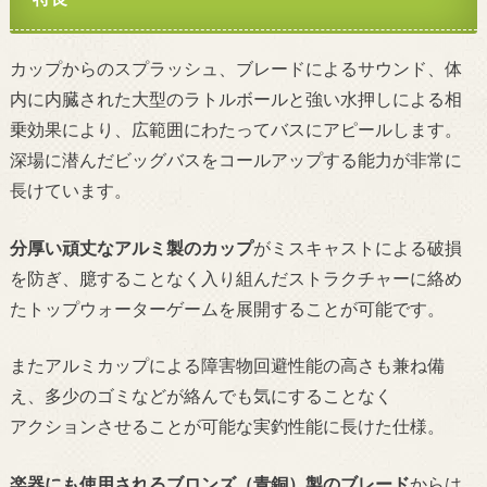
カップからのスプラッシュ、ブレードによるサウンド、体
内に内臓された大型のラトルボールと強い水押しによる相
乗効果により、広範囲にわたってバスにアピールします。
深場に潜んだビッグバスをコールアップする能力が非常に
長けています。
分厚い頑丈なアルミ製のカップ
がミスキャストによる破損
を防ぎ、臆することなく入り組んだストラクチャーに絡め
たトップウォーターゲームを展開することが可能です。
またアルミカップによる障害物回避性能の高さも兼ね備
え、多少のゴミなどが絡んでも気にすることなく
アクションさせることが可能な実釣性能に長けた仕様。
楽器にも使用されるブロンズ（青銅）製のブレード
からは