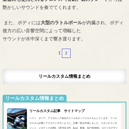
艶かしいサウンドを奏でてくれます。
また、ボディには
大型のラトルボール
が内臓され、ボディ
後方の広い音響空間によって増幅した
サウンドが水中深くまで響き渡ります。
1
2
リールカスタム情報まとめ
リールカスタム情報まとめ
リールカスタム記事 サイトマップ
シマノ、ダイワ、アブガルシア各社のリールをがっつりカスタムしています。リール
カスタム記事にアクセスしやすいように、記事一覧を作成しました。スタジオコンポ
ジット、メガテックLIVRE、OFFICE ZPI、Avail、夢屋、SLP WORKS、カケヅカデザイ