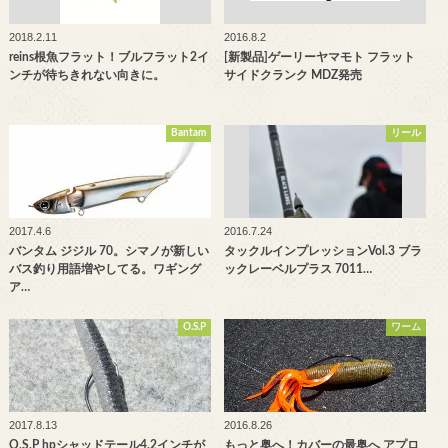
2018.2.11
2016.8.2
reins根魚フラット！ブルフラット2イ
[新製品]ゲーリーヤマモト フラット
ンチが待ちきれない向きに。
サイドクランク MDZ発売
Bantam
リール
2017.4.6
2016.7.24
バンタム ジジル 70。シマノが新しい
タックルインプレッションVol.3 ブラ
バス釣り用語増やしてる。ワギング
ックレーベルプラス 7011…
ア…
O.S.P
ワーム
2017.8.13
2016.8.26
O.S.P hpシャッドテール4.2インチが
もっと奥へ！カバーの最奥へ アプロ