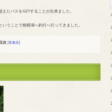
超えたバスをGETすることが出来ました。
ということで相模湖へ釣行へ行ってきました。
目次
[
非表示
]