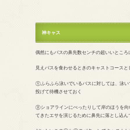
神キャス
偶然にもバスの鼻先数センチの超いいところ
見えバスを食わせるときのキャストコースと
①ふらふら泳いでいるバスに対しては、泳い
投げて待機させておく
②ショアラインにべったりして岸のほうを向
てきたエサを演じるために鼻先に落とし込ん