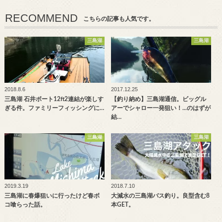
RECOMMEND
こちらの記事も人気です。
三島湖
三島湖
2018.8.6
2017.12.25
三島湖 石井ボート12ft2連結が楽しす
【釣り納め】三島湖通信。ビッグル
ぎる件。ファミリーフィッシングに…
アーでシャロー一発狙い！...のはずが
結…
三島湖
三島湖
2019.3.19
2018.7.10
三島湖に春爆狙いに行ったけど春ボ
大減水の三島湖バス釣り。良型含む8
コ喰らった話。
本GET。