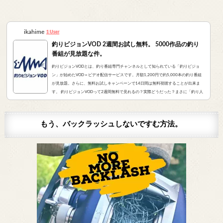
ikahime
1 User
釣りビジョンVOD 2週間お試し無料。 5000作品の釣り
番組が見放題な件。
釣りビジョンVODとは、釣り番組専門チャンネルとして知られている「釣りビジョ
ン」が始めたVOD＝ビデオ配信サービスです。月額1,200円で約5,000本の釣り番組
が見放題。さらに、無料お試しキャンペーンで14日間は無料視聴することが出来ま
す。 釣りビジョンVODって2週間無料で見れるの？実際どうだった？まさに「釣り人
が求めていたVOD」でした。実際にサービスを申し込んだので、レビューをお伝えし
ます。 また、無料登録から解約までの手順をまとめました。すぐに無料登録したい方
はコチラをクリック。（説明箇所にジャンプ...
もう、バックラッシュしないですむ方法。