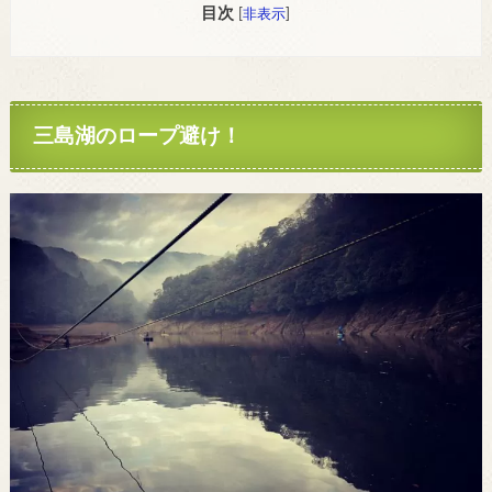
目次
[
非表示
]
三島湖のロープ避け！