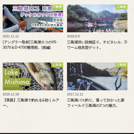
三島湖
三島湖
2021.11.11
2018.8.9
[アングラー取材]三島湖ロコのVS-
三島湖渋い説検証Ⅱ。チビタレル、D
3070＆D-4700整理術。[後編]
ワーム他良型ゲット。
三島湖
三島湖
2018.12.18
2017.12.12
【実践】三島湖で釣れる&効くルア
三島湖バス釣り。通って分かった新
ー。
フィールド三島湖の3つの魅力。