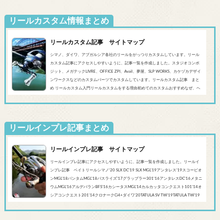
リールカスタム情報まとめ
リールカスタム記事 サイトマップ
シマノ、ダイワ、アブガルシア各社のリールをがっつりカスタムしています。リール
カスタム記事にアクセスしやすいように、記事一覧を作成しました。スタジオコンポ
ジット、メガテックLIVRE、OFFICE ZPI、Avail、夢屋、SLP WORKS、カケヅカデザイ
ンワークスなどのカスタムパーツでカスタムしています。リールカスタム記事 まと
め リールカスタム入門リールカスタムをする理由初めてのカスタムおすすめなぜ、ヘ
ッジホッグスタジオなのかシマノ‘20 SLX DC’19 SLX MGL'18バンタムMGL'19アンタレ
スMGL’19スコーピオンMGL&#0...
リールインプレ記事まとめ
リールインプレ記事 サイトマップ
リールインプレ記事にアクセスしやすいように、記事一覧を作成しました。リールイ
ンプレ記事 ベイトリールシマノ'20 SLX DC’19 SLX MGL'19アンタレス’19スコーピオ
ンMGL'18バンタムMGL'18バスライズ’17グラップラー301‘16アンタレスDC’16メタニ
ウムMGL’16アルデバランBFS’16カシータスMGL’14カルカッタコンクエスト101’14オ
シアコンクエスト201'14クロナークCi4+ダイワ’20TATULA SV TW'19TATULA TW'19
アルファスCT SV'17 TATULA SV TWTATULA TYPE-R 100HL YL-SD（海外モデル）アブ
ガルシア’...