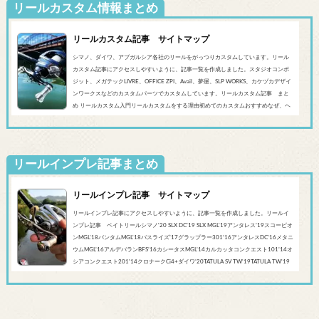
リールカスタム情報まとめ
リールカスタム記事 サイトマップ
シマノ、ダイワ、アブガルシア各社のリールをがっつりカスタムしています。リール
カスタム記事にアクセスしやすいように、記事一覧を作成しました。スタジオコンポ
ジット、メガテックLIVRE、OFFICE ZPI、Avail、夢屋、SLP WORKS、カケヅカデザイ
ンワークスなどのカスタムパーツでカスタムしています。リールカスタム記事 まと
め リールカスタム入門リールカスタムをする理由初めてのカスタムおすすめなぜ、ヘ
ッジホッグスタジオなのかシマノ‘20 SLX DC’19 SLX MGL'18バンタムMGL'19アンタレ
スMGL’19スコーピオンMGL&#0...
リールインプレ記事まとめ
リールインプレ記事 サイトマップ
リールインプレ記事にアクセスしやすいように、記事一覧を作成しました。リールイ
ンプレ記事 ベイトリールシマノ'20 SLX DC’19 SLX MGL'19アンタレス’19スコーピオ
ンMGL'18バンタムMGL'18バスライズ’17グラップラー301‘16アンタレスDC’16メタニ
ウムMGL’16アルデバランBFS’16カシータスMGL’14カルカッタコンクエスト101’14オ
シアコンクエスト201'14クロナークCi4+ダイワ’20TATULA SV TW'19TATULA TW'19
アルファスCT SV'17 TATULA SV TWTATULA TYPE-R 100HL YL-SD（海外モデル）アブ
ガルシア’...