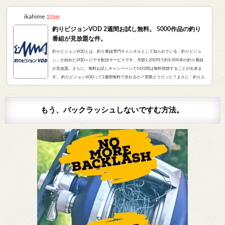
ikahime
1 User
釣りビジョンVOD 2週間お試し無料。 5000作品の釣り
番組が見放題な件。
釣りビジョンVODとは、釣り番組専門チャンネルとして知られている「釣りビジョ
ン」が始めたVOD＝ビデオ配信サービスです。月額1,200円で約5,000本の釣り番組
が見放題。さらに、無料お試しキャンペーンで14日間は無料視聴することが出来ま
す。 釣りビジョンVODって2週間無料で見れるの？実際どうだった？まさに「釣り人
が求めていたVOD」でした。実際にサービスを申し込んだので、レビューをお伝えし
ます。 また、無料登録から解約までの手順をまとめました。すぐに無料登録したい方
はコチラをクリック。（説明箇所にジャンプ...
もう、バックラッシュしないですむ方法。