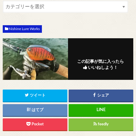
Nishine Lure Works
この記事が気に入ったら
いいねしよう！
ツイート
シェア
はてブ
Pocket
feedly