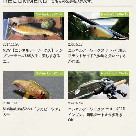
RECOMMEND
こちらの記事も人気です。
Nishine Lure Works
Nishine Lure Works
2017.11.28
2018.5.17
NLW【ニシネルアーワークス】 デン
ニシネルアーワークス チッパワRB。
プシーテール85S入手。美しすぎる
フラットサイド的効能と扱いやすさ
ニ…
が同居。
Nishine Lure Works
Nishine Lure Works
2016.7.14
2020.5.29
NishineLureWorks 「デカビーツァ」
ニシネルアーワークス エリー95SD
入手
インプレ。簡単ダート＆タダ巻き
OK…