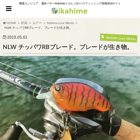
職業エンジニア、週末バサーikahime(イカヒメ)のバスフィッシング情報発信サイト
HOME
釣具
ルアー
Nishine Lure Works
NLW チッパワRBブレード。ブレードが生き物。
2019.05.01
Nishine Lure Works
NLW チッパワRBブレード。ブレードが生き物。