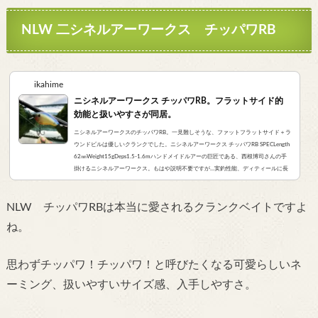
NLW 二シネルアーワークス チッパワRB
ikahime
ニシネルアーワークス チッパワRB。フラットサイド的
効能と扱いやすさが同居。
ニシネルアーワークスのチッパワRB。一見難しそうな、ファットフラットサイド＋ラ
ウンドビルは優しいクランクでした。ニシネルアーワークス チッパワRB SPECLength
62㎜Weight15gDeps1.5-1.6mハンドメイドルアーの巨匠である、西根博司さんの手
掛けるニシネルアーワークス。もはや説明不要ですが...実釣性能、ディティールに長
けた素敵すぎるハンドメイドルアーを数多くリリースされております。（個人的に
は、デカビーツァ、デンプシーテール85S、ビーツァM7などを入手し、楽しんでいま
NLW チッパワRBは本当に愛されるクランクベイトですよ
す。）今回は、そんなニシネルアーワークス待望の...
ね。
思わずチッパワ！チッパワ！と呼びたくなる可愛らしいネ
ーミング、扱いやすいサイズ感、入手しやすさ。