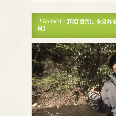
「
Go for it！(田辺 哲男)
」を見れ
料】