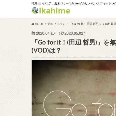
職業エンジニア、週末バサーikahime(イカヒメ)のバスフィッシ
HOME
釣りビジョン
「Go for it！(田辺 哲男)」を無
2020.04.10
2020.05.02
「Go for it！(田辺 哲男
(VOD)は？