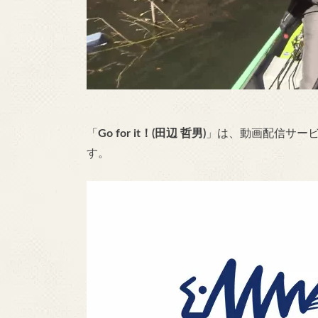
「
Go for it！(田辺 哲男)
」は、
動画配信サー
す。