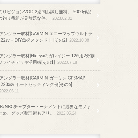
釣りビジョンVOD 2週間お試し無料。 5000作品
の釣り番組が見放題な件。
2023.02.01
[アングラー取材]GARMIN エコーマップウルトラ
122sv + DIY魚探スタンド！ [その2]
2022.10.08
[アングラー取材]Hideyaのガレイジー 12ft用2分割
ツライチデッキ活用術[その1]
2022.07.18
[アングラー取材]GARMIN ガーミン GPSMAP
1223xsv ボートセッティング例[その6]
2022.06.11
JB/NBCチャプタートーナメントに必要なモノま
とめ。グッズ整理術もアリ。
2022.05.24