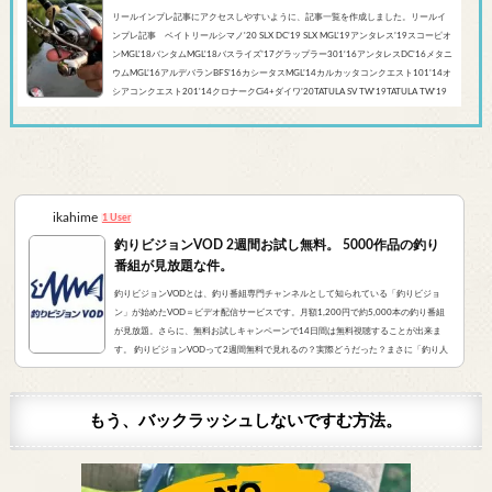
リールインプレ記事にアクセスしやすいように、記事一覧を作成しました。リールイ
ンプレ記事 ベイトリールシマノ'20 SLX DC’19 SLX MGL'19アンタレス’19スコーピオ
ンMGL'18バンタムMGL'18バスライズ’17グラップラー301‘16アンタレスDC’16メタニ
ウムMGL’16アルデバランBFS’16カシータスMGL’14カルカッタコンクエスト101’14オ
シアコンクエスト201'14クロナークCi4+ダイワ’20TATULA SV TW'19TATULA TW'19
アルファスCT SV'17 TATULA SV TWTATULA TYPE-R 100HL YL-SD（海外モデル）アブ
ガルシア’...
ikahime
1 User
釣りビジョンVOD 2週間お試し無料。 5000作品の釣り
番組が見放題な件。
釣りビジョンVODとは、釣り番組専門チャンネルとして知られている「釣りビジョ
ン」が始めたVOD＝ビデオ配信サービスです。月額1,200円で約5,000本の釣り番組
が見放題。さらに、無料お試しキャンペーンで14日間は無料視聴することが出来ま
す。 釣りビジョンVODって2週間無料で見れるの？実際どうだった？まさに「釣り人
が求めていたVOD」でした。実際にサービスを申し込んだので、レビューをお伝えし
ます。 また、無料登録から解約までの手順をまとめました。すぐに無料登録したい方
はコチラをクリック。（説明箇所にジャンプ...
もう、バックラッシュしないですむ方法。