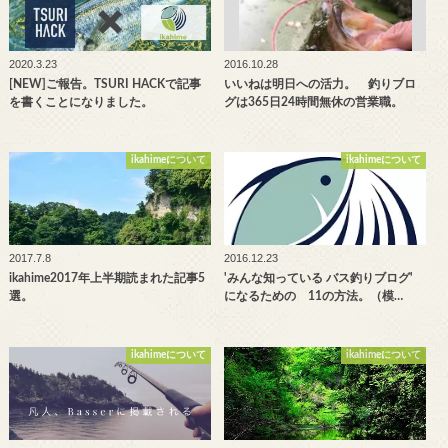
2020.3.23
2016.10.28
[NEW]ご報告。TSURI HACKで記事
いいねは明日への活力。 釣りブロ
を書くことになりました。
グは365日24時間無休の営業職。
ikahimeについて
ikahimeについて
2017.7.8
2016.12.23
ikahime2017年上半期読まれた記事5
'みんな知っている バス釣りブログ'
選。
になるための 11の方法。（模…
ikahimeについて
ikahimeについて