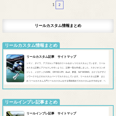
1
2
リールカスタム情報まとめ
リールカスタム情報まとめ
リールカスタム記事 サイトマップ
シマノ、ダイワ、アブガルシア各社のリールをがっつりカスタムしています。リール
カスタム記事にアクセスしやすいように、記事一覧を作成しました。スタジオコンポ
ジット、メガテックLIVRE、OFFICE ZPI、Avail、夢屋、SLP WORKS、カケヅカデザイ
ンワークスなどのカスタムパーツでカスタムしています。リールカスタム記事 まと
め リールカスタム入門リールカスタムをする理由初めてのカスタムおすすめなぜ、ヘ
ッジホッグスタジオなのかシマノ‘20 SLX DC’19 SLX MGL'18バンタムMGL'19アンタレ
スMGL’19スコーピオンMGL&#0...
リールインプレ記事まとめ
リールインプレ記事 サイトマップ