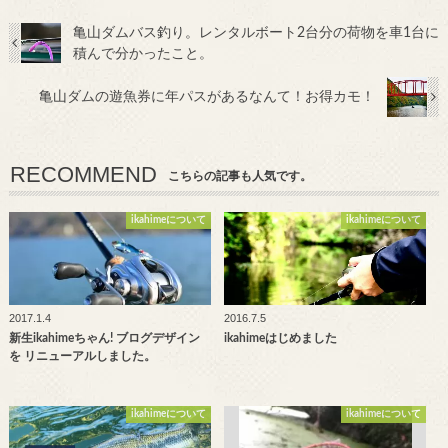
亀山ダムバス釣り。レンタルボート2台分の荷物を車1台に
積んで分かったこと。
亀山ダムの遊魚券に年パスがあるなんて！お得カモ！
RECOMMEND
こちらの記事も人気です。
ikahimeについて
ikahimeについて
2017.1.4
2016.7.5
新生ikahimeちゃん! ブログデザイン
ikahimeはじめました
を リニューアルしました。
ikahimeについて
ikahimeについて