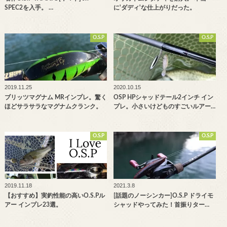
SPEC2を入手。 …
に'ダディ'な仕上がりだった。
O.S.P
O.S.P
2019.11.25
2020.10.15
ブリッツマグナム MRインプレ。驚く
OSP HPシャッドテール2インチ イン
ほどサラサラなマグナムクランク。
プレ。小さいけどものすごいルアー…
O.S.P
O.S.P
2019.11.18
2021.3.8
【おすすめ】実釣性能の高いO.S.Pル
[話題のノーシンカー]O.S.P ドライモ
アー インプレ23選。
シャッドやってみた！首振りター…