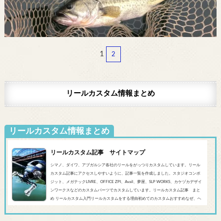
1
2
リールカスタム情報まとめ
リールカスタム情報まとめ
リールカスタム記事 サイトマップ
シマノ、ダイワ、アブガルシア各社のリールをがっつりカスタムしています。リール
カスタム記事にアクセスしやすいように、記事一覧を作成しました。スタジオコンポ
ジット、メガテックLIVRE、OFFICE ZPI、Avail、夢屋、SLP WORKS、カケヅカデザイ
ンワークスなどのカスタムパーツでカスタムしています。リールカスタム記事 まと
め リールカスタム入門リールカスタムをする理由初めてのカスタムおすすめなぜ、ヘ
ッジホッグスタジオなのかシマノ‘20 SLX DC’19 SLX MGL'18バンタムMGL'19アンタレ
スMGL’19スコーピオンMGL&#0...