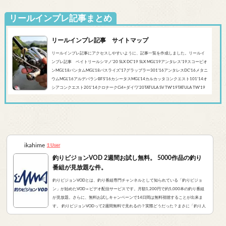
リールインプレ記事まとめ
リールインプレ記事 サイトマップ
リールインプレ記事にアクセスしやすいように、記事一覧を作成しました。リールイ
ンプレ記事 ベイトリールシマノ'20 SLX DC’19 SLX MGL'19アンタレス’19スコーピオ
ンMGL'18バンタムMGL'18バスライズ’17グラップラー301‘16アンタレスDC’16メタニ
ウムMGL’16アルデバランBFS’16カシータスMGL’14カルカッタコンクエスト101’14オ
シアコンクエスト201'14クロナークCi4+ダイワ’20TATULA SV TW'19TATULA TW'19
アルファスCT SV'17 TATULA SV TWTATULA TYPE-R 100HL YL-SD（海外モデル）アブ
ガルシア’...
ikahime
1 User
釣りビジョンVOD 2週間お試し無料。 5000作品の釣り
番組が見放題な件。
釣りビジョンVODとは、釣り番組専門チャンネルとして知られている「釣りビジョ
ン」が始めたVOD＝ビデオ配信サービスです。月額1,200円で約5,000本の釣り番組
が見放題。さらに、無料お試しキャンペーンで14日間は無料視聴することが出来ま
す。 釣りビジョンVODって2週間無料で見れるの？実際どうだった？まさに「釣り人
が求めていたVOD」でした。実際にサービスを申し込んだので、レビューをお伝えし
ます。 また、無料登録から解約までの手順をまとめました。すぐに無料登録したい方