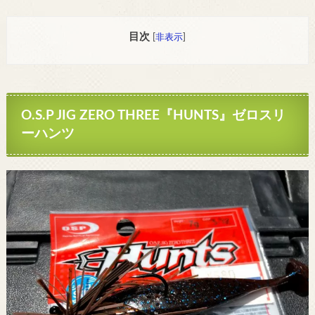
目次
[
非表示
]
O.S.P JIG ZERO THREE『HUNTS』ゼロスリ
ーハンツ