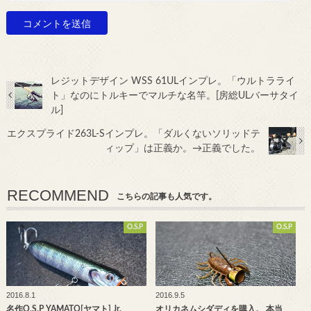
レジットデザイン WSS 61ULインプレ。「ウルトラライ
ト」なのにトルキーでマルチな名竿。[房総ULバーサタイ
ル]
エクスプライド263L-Sインプレ。「ダルくないソリッドテ
ィップ」は正義か。→正義でした。
RECOMMEND
こちらの記事も人気です。
O.S.P
O.S.P
2016.8.1
2016.9.5
名作O.S.P YAMATO[ヤマト] Jr.
オリカネムシダディを購入。 本当