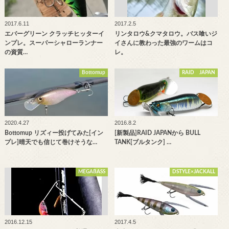
2017.6.11
2017.2.5
エバーグリーン クラッチヒッターイ
リンタロウ&クマタロウ。バス喰いジ
ンプレ。スーパーシャローランナー
イさんに教わった最強のワームはコ
の資質…
レ。
Bottomup
RAID JAPAN
2020.4.27
2016.8.2
Bottomup リズィー投げてみた[イン
[新製品]RAID JAPANから BULL
プレ]晴天でも信じて巻けそうな…
TANK[ブルタンク] …
MEGABASS
DSTYLE×JACKALL
2016.12.15
2017.4.5