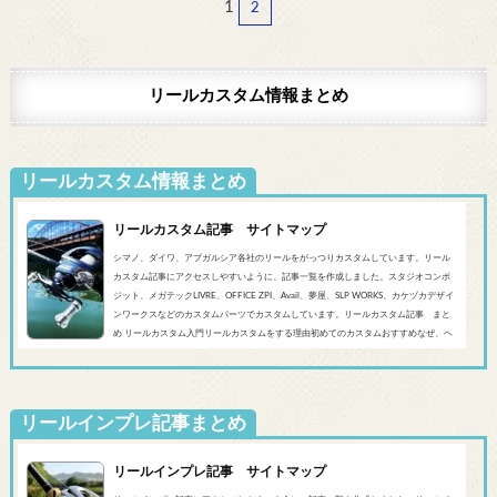
1
2
リールカスタム情報まとめ
リールカスタム情報まとめ
リールカスタム記事 サイトマップ
シマノ、ダイワ、アブガルシア各社のリールをがっつりカスタムしています。リール
カスタム記事にアクセスしやすいように、記事一覧を作成しました。スタジオコンポ
ジット、メガテックLIVRE、OFFICE ZPI、Avail、夢屋、SLP WORKS、カケヅカデザイ
ンワークスなどのカスタムパーツでカスタムしています。リールカスタム記事 まと
め リールカスタム入門リールカスタムをする理由初めてのカスタムおすすめなぜ、ヘ
ッジホッグスタジオなのかシマノ‘20 SLX DC’19 SLX MGL'18バンタムMGL'19アンタレ
スMGL’19スコーピオンMGL&#0...
リールインプレ記事まとめ
リールインプレ記事 サイトマップ