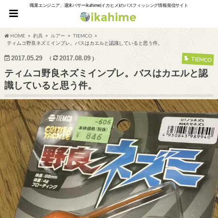
職業エンジニア、週末バサーikahime(イカヒメ)のバスフィッシング情報発信サイト
HOME
釣具
ルアー
TIEMCO
ティムコ野良ネズミインプレ。バスはカエルと認識していると思う件。
2017.05.29
2017.08.09
TIEMCO
ティムコ野良ネズミインプレ。バスはカエルと認
識していると思う件。