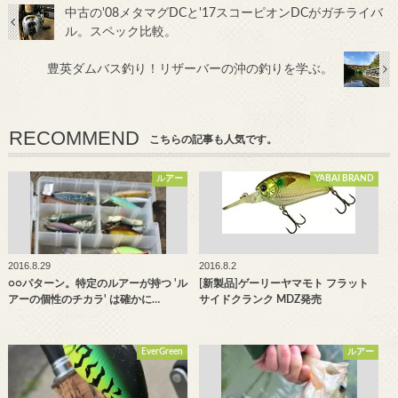
中古の'08メタマグDCと'17スコーピオンDCがガチライバ
ル。スペック比較。
豊英ダムバス釣り！リザーバーの沖の釣りを学ぶ。
RECOMMEND
こちらの記事も人気です。
ルアー
YABAI BRAND
2016.8.29
2016.8.2
○○パターン。特定のルアーが持つ 'ル
[新製品]ゲーリーヤマモト フラット
アーの個性のチカラ' は確かに…
サイドクランク MDZ発売
EverGreen
ルアー