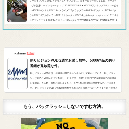
リールインプレ記事にアクセスしやすいように、記事一覧を作成しました。リールイ
ンプレ記事 ベイトリールシマノ'20 SLX DC’19 SLX MGL'19アンタレス’19スコーピオ
ンMGL'18バンタムMGL'18バスライズ’17グラップラー301‘16アンタレスDC’16メタニ
ウムMGL’16アルデバランBFS’16カシータスMGL’14カルカッタコンクエスト101’14オ
シアコンクエスト201'14クロナークCi4+ダイワ’20TATULA SV TW'19TATULA TW'19
アルファスCT SV'17 TATULA SV TWTATULA TYPE-R 100HL YL-SD（海外モデル）アブ
ガルシア’...
ikahime
1 User
釣りビジョンVOD 2週間お試し無料。 5000作品の釣り
番組が見放題な件。
釣りビジョンVODとは、釣り番組専門チャンネルとして知られている「釣りビジョ
ン」が始めたVOD＝ビデオ配信サービスです。月額1,200円で約5,000本の釣り番組
が見放題。さらに、無料お試しキャンペーンで14日間は無料視聴することが出来ま
す。 釣りビジョンVODって2週間無料で見れるの？実際どうだった？まさに「釣り人
が求めていたVOD」でした。実際にサービスを申し込んだので、レビューをお伝えし
ます。 また、無料登録から解約までの手順をまとめました。すぐに無料登録したい方
はコチラをクリック。（説明箇所にジャンプ...
もう、バックラッシュしないですむ方法。