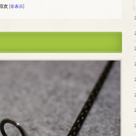
目次
[
非表示
]