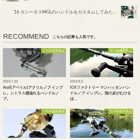
'16 カシータスMGLのハンドルをカスタムしてみた。
RECOMMEND
こちらの記事も人気です。
リールカスタム
リールカスタム
2019.7.20
2019.8.2
Avail[アベイル]アクリルノブ インプ
IOSファクトリー マンハッタンハン
レ。シトラス感溢れるハンドルノ
ドルノブ インプレ。指の皮がむける
ブ。
ほ…
リールカスタム
リールカスタム