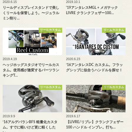
2020.6.15
2019.10.1
リールディスプレイスタンドで美し
'19アンタレスMGL + メガテック
くリールを保管しよう。〜ジュラル
LIVRE クランクフェザー100…
ミン削り…
リールカスタム
リールカスタム
2019.4.19
2020.6.23
ヘッジホッグスタジオでリールカス
’16アンタレスDC カスタム。フラッ
タム。使用感が激変するパーツラン
グシップに似合うハンドルを探せ！
キングT…
リールカスタム
リールカスタム
2019.9.9
2019.6.17
‘16アルデバランBFS 軽量化カスタ
【LIVRE/リブレ】クランクフェザー
ム。すでに軽いけど更に軽くした
100 ハンドル インプレ。打ち…