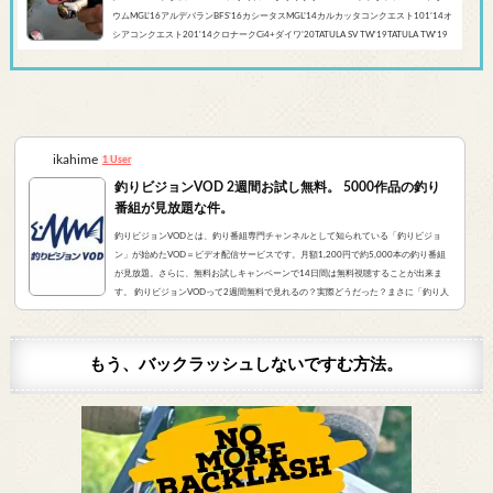
ウムMGL’16アルデバランBFS’16カシータスMGL’14カルカッタコンクエスト101’14オ
シアコンクエスト201'14クロナークCi4+ダイワ’20TATULA SV TW'19TATULA TW'19
アルファスCT SV'17 TATULA SV TWTATULA TYPE-R 100HL YL-SD（海外モデル）アブ
ガルシア’...
ikahime
1 User
釣りビジョンVOD 2週間お試し無料。 5000作品の釣り
番組が見放題な件。
釣りビジョンVODとは、釣り番組専門チャンネルとして知られている「釣りビジョ
ン」が始めたVOD＝ビデオ配信サービスです。月額1,200円で約5,000本の釣り番組
が見放題。さらに、無料お試しキャンペーンで14日間は無料視聴することが出来ま
す。 釣りビジョンVODって2週間無料で見れるの？実際どうだった？まさに「釣り人
が求めていたVOD」でした。実際にサービスを申し込んだので、レビューをお伝えし
ます。 また、無料登録から解約までの手順をまとめました。すぐに無料登録したい方
はコチラをクリック。（説明箇所にジャンプ...
もう、バックラッシュしないですむ方法。