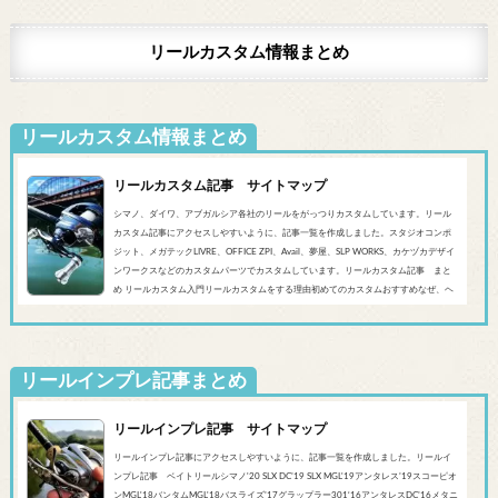
リールカスタム情報まとめ
リールカスタム情報まとめ
リールカスタム記事 サイトマップ
シマノ、ダイワ、アブガルシア各社のリールをがっつりカスタムしています。リール
カスタム記事にアクセスしやすいように、記事一覧を作成しました。スタジオコンポ
ジット、メガテックLIVRE、OFFICE ZPI、Avail、夢屋、SLP WORKS、カケヅカデザイ
ンワークスなどのカスタムパーツでカスタムしています。リールカスタム記事 まと
め リールカスタム入門リールカスタムをする理由初めてのカスタムおすすめなぜ、ヘ
ッジホッグスタジオなのかシマノ‘20 SLX DC’19 SLX MGL'18バンタムMGL'19アンタレ
スMGL’19スコーピオンMGL&#0...
リールインプレ記事まとめ
リールインプレ記事 サイトマップ
リールインプレ記事にアクセスしやすいように、記事一覧を作成しました。リールイ
ンプレ記事 ベイトリールシマノ'20 SLX DC’19 SLX MGL'19アンタレス’19スコーピオ
ンMGL'18バンタムMGL'18バスライズ’17グラップラー301‘16アンタレスDC’16メタニ