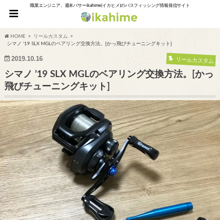
職業エンジニア、週末バサーikahime(イカヒメ)のバスフィッシング情報発信サイト
HOME
リールカスタム
シマノ '19 SLX MGLのベアリング交換方法。[かっ飛びチューニングキット]
2019.10.16
リールカスタム
シマノ ’19 SLX MGLのベアリング交換方法。[かっ
飛びチューニングキット]