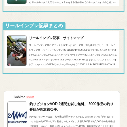
め リールカスタム入門リールカスタムをする理由初めてのカスタムおすすめなぜ、ヘ
ッジホッグスタジオなのかシマノ‘20 SLX DC’19 SLX MGL'18バンタムMGL'19アンタレ
スMGL’19スコーピオンMGL&#0...
リールインプレ記事まとめ
リールインプレ記事 サイトマップ
リールインプレ記事にアクセスしやすいように、記事一覧を作成しました。リールイ
ンプレ記事 ベイトリールシマノ'20 SLX DC’19 SLX MGL'19アンタレス’19スコーピオ
ンMGL'18バンタムMGL'18バスライズ’17グラップラー301‘16アンタレスDC’16メタニ
ウムMGL’16アルデバランBFS’16カシータスMGL’14カルカッタコンクエスト101’14オ
シアコンクエスト201'14クロナークCi4+ダイワ’20TATULA SV TW'19TATULA TW'19
アルファスCT SV'17 TATULA SV TWTATULA TYPE-R 100HL YL-SD（海外モデル）アブ
ガルシア’...
ikahime
1 User
釣りビジョンVOD 2週間お試し無料。 5000作品の釣り
番組が見放題な件。
釣りビジョンVODとは、釣り番組専門チャンネルとして知られている「釣りビジョ
ン」が始めたVOD＝ビデオ配信サービスです。月額1,200円で約5,000本の釣り番組
が見放題。さらに、無料お試しキャンペーンで14日間は無料視聴することが出来ま