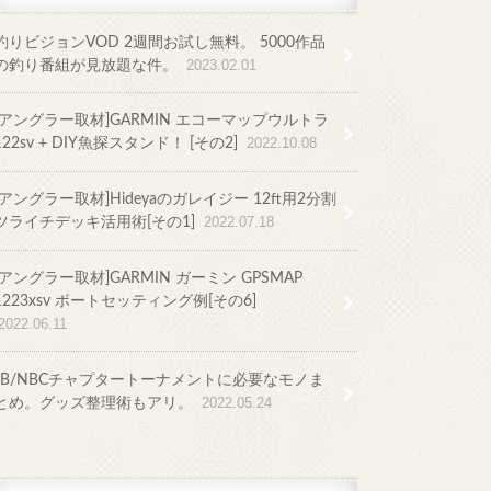
釣りビジョンVOD 2週間お試し無料。 5000作品
の釣り番組が見放題な件。
2023.02.01
[アングラー取材]GARMIN エコーマップウルトラ
122sv + DIY魚探スタンド！ [その2]
2022.10.08
[アングラー取材]Hideyaのガレイジー 12ft用2分割
ツライチデッキ活用術[その1]
2022.07.18
[アングラー取材]GARMIN ガーミン GPSMAP
1223xsv ボートセッティング例[その6]
2022.06.11
JB/NBCチャプタートーナメントに必要なモノま
とめ。グッズ整理術もアリ。
2022.05.24