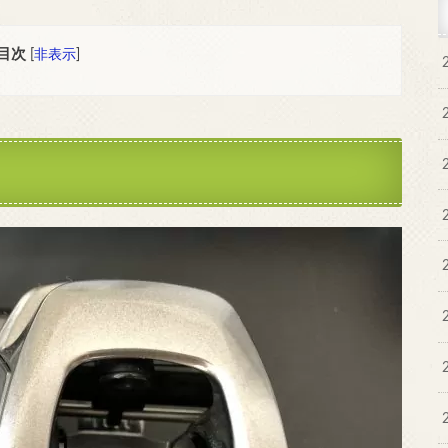
目次
[
非表示
]