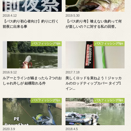
2018.4.12
2019.5.30
【バス釣り初心者向け】釣りに行く
【バス釣り考】喰えない魚釣って何
前夜に出来る事
が楽しいの？に対する私の回答。
バスフィッシングtips
バスフィッシングtips
2016.9.12
2017.7.18
ルアーとラインが絡まったら 2つのお
美しくロッドを束ねよう！ジャッカ
しゃれ外しが 結構取れる件
ルのロッドティップカバー タイプ1
イン…
バスフィッシングtips
バスフィッシングtips
2020.3.9
2018.4.5