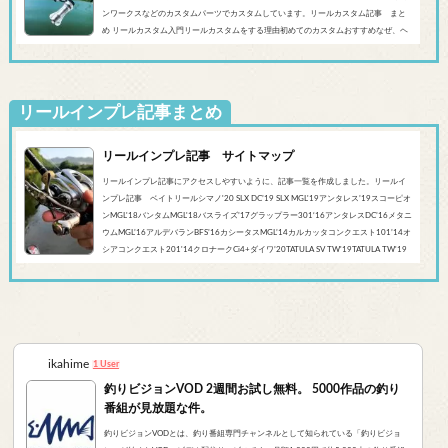
ンワークスなどのカスタムパーツでカスタムしています。リールカスタム記事 まと
め リールカスタム入門リールカスタムをする理由初めてのカスタムおすすめなぜ、ヘ
ッジホッグスタジオなのかシマノ‘20 SLX DC’19 SLX MGL'18バンタムMGL'19アンタレ
スMGL’19スコーピオンMGL&#0...
リールインプレ記事まとめ
リールインプレ記事 サイトマップ
リールインプレ記事にアクセスしやすいように、記事一覧を作成しました。リールイ
ンプレ記事 ベイトリールシマノ'20 SLX DC’19 SLX MGL'19アンタレス’19スコーピオ
ンMGL'18バンタムMGL'18バスライズ’17グラップラー301‘16アンタレスDC’16メタニ
ウムMGL’16アルデバランBFS’16カシータスMGL’14カルカッタコンクエスト101’14オ
シアコンクエスト201'14クロナークCi4+ダイワ’20TATULA SV TW'19TATULA TW'19
アルファスCT SV'17 TATULA SV TWTATULA TYPE-R 100HL YL-SD（海外モデル）アブ
ガルシア’...
ikahime
1 User
釣りビジョンVOD 2週間お試し無料。 5000作品の釣り
番組が見放題な件。
釣りビジョンVODとは、釣り番組専門チャンネルとして知られている「釣りビジョ