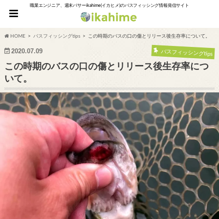
職業エンジニア、週末バサーikahime(イカヒメ)のバスフィッシング情報発信サイト
HOME
バスフィッシングtips
この時期のバスの口の傷とリリース後生存率について。
2020.07.09
バスフィッシングtips
この時期のバスの口の傷とリリース後生存率につ
いて。