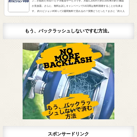
ン」が始めたVOD＝ビデオ配信サービスです。月額1,200円で約5,000本の釣り番組
が見放題。さらに、無料お試しキャンペーンで14日間は無料視聴することが出来ま
す。 釣りビジョンVODって2週間無料で見れるの？実際どうだった？まさに「釣り人
が求めていたVOD」でした。実際にサービスを申し込んだので、レビューをお伝えし
ます。 また、無料登録から解約までの手順をまとめました。すぐに無料登録したい方
はコチラをクリック。（説明箇所にジャンプ...
もう、バックラッシュしないですむ方法。
スポンサードリンク