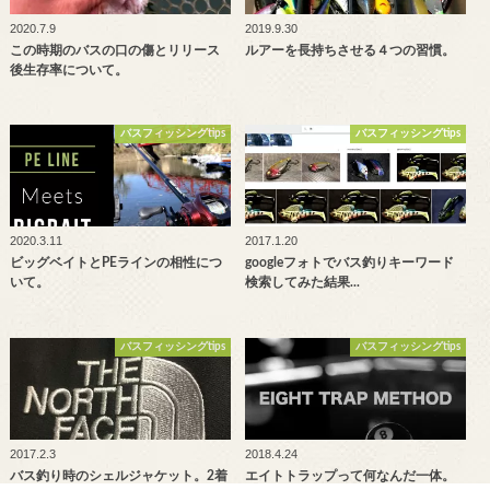
2020.7.9
2019.9.30
この時期のバスの口の傷とリリース
ルアーを長持ちさせる４つの習慣。
後生存率について。
バスフィッシングtips
バスフィッシングtips
2020.3.11
2017.1.20
ビッグベイトとPEラインの相性につ
googleフォトでバス釣りキーワード
いて。
検索してみた結果...
バスフィッシングtips
バスフィッシングtips
2017.2.3
2018.4.24
バス釣り時のシェルジャケット。2着
エイトトラップって何なんだ一体。