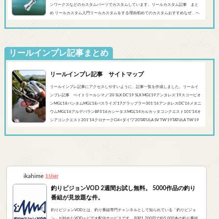
ンワークスなどのカスタムパーツでカスタムしています。リールカスタム記事 まと
め リールカスタム入門リールカスタムをする理由初めてのカスタムおすすめなぜ、ヘ
ッジホッグスタジオなのかシマノ‘20 SLX DC’19 SLX MGL'18バンタムMGL'19アンタレ
スMGL’19スコーピオンMGL&#0...
リールインプレ記事まとめ
リールインプレ記事 サイトマップ
リールインプレ記事にアクセスしやすいように、記事一覧を作成しました。リールイ
ンプレ記事 ベイトリールシマノ'20 SLX DC’19 SLX MGL'19アンタレス’19スコーピオ
ンMGL'18バンタムMGL'18バスライズ’17グラップラー301‘16アンタレスDC’16メタニ
ウムMGL’16アルデバランBFS’16カシータスMGL’14カルカッタコンクエスト101’14オ
シアコンクエスト201'14クロナークCi4+ダイワ’20TATULA SV TW'19TATULA TW'19
アルファスCT SV'17 TATULA SV TWTATULA TYPE-R 100HL YL-SD（海外モデル）アブ
ガルシア’...
ikahime
1 User
釣りビジョンVOD 2週間お試し無料。 5000作品の釣り
番組が見放題な件。
釣りビジョンVODとは、釣り番組専門チャンネルとして知られている「釣りビジョ
ン」が始めたVOD＝ビデオ配信サービスです。月額1,200円で約5,000本の釣り番組