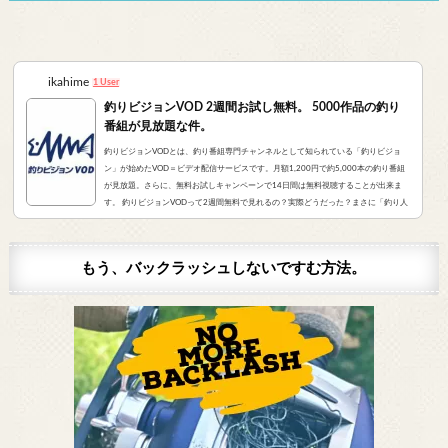
ガルシア’...
ikahime
1 User
釣りビジョンVOD 2週間お試し無料。 5000作品の釣り
番組が見放題な件。
釣りビジョンVODとは、釣り番組専門チャンネルとして知られている「釣りビジョ
ン」が始めたVOD＝ビデオ配信サービスです。月額1,200円で約5,000本の釣り番組
が見放題。さらに、無料お試しキャンペーンで14日間は無料視聴することが出来ま
す。 釣りビジョンVODって2週間無料で見れるの？実際どうだった？まさに「釣り人
が求めていたVOD」でした。実際にサービスを申し込んだので、レビューをお伝えし
ます。 また、無料登録から解約までの手順をまとめました。すぐに無料登録したい方
はコチラをクリック。（説明箇所にジャンプ...
もう、バックラッシュしないですむ方法。