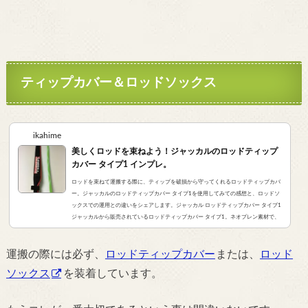
ティップカバー＆ロッドソックス
ikahime
美しくロッドを束ねよう！ジャッカルのロッドティップ
カバー タイプ1 インプレ。
ロッドを束ねて運搬する際に、ティップを破損から守ってくれるロッドティップカバ
ー。ジャッカルのロッドティップカバー タイプ1を使用してみての感想と、ロッドソ
ックスでの運用との違いをシェアします。ジャッカル ロッドティップカバー タイプ1
ジャッカルから販売されているロッドティップカバー タイプ1。ネオプレン素材で、
ごく一般的なロッドティップカバーになります。5本ぐらいのタックルであれば問題
なく格納してくれます。 なぜ導入したのかこれまではロッドソックスのスピニング用
運搬の際には必ず、
ロッドティップカバー
または、
ロッド
で、ロッド数本を束ねていました。し...
ソックス
を装着しています。