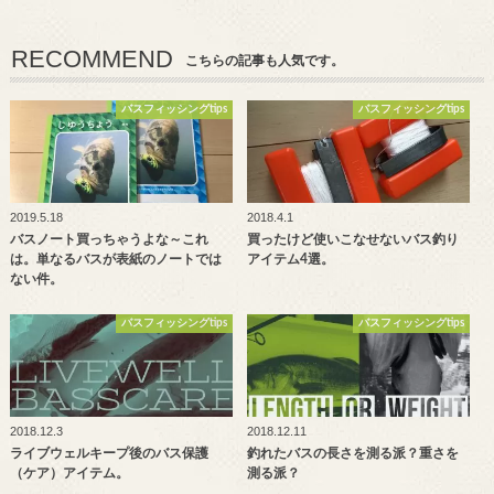
RECOMMEND
こちらの記事も人気です。
バスフィッシングtips
バスフィッシングtips
2019.5.18
2018.4.1
バスノート買っちゃうよな～これ
買ったけど使いこなせないバス釣り
は。単なるバスが表紙のノートでは
アイテム4選。
ない件。
バスフィッシングtips
バスフィッシングtips
2018.12.3
2018.12.11
ライブウェルキープ後のバス保護
釣れたバスの長さを測る派？重さを
（ケア）アイテム。
測る派？