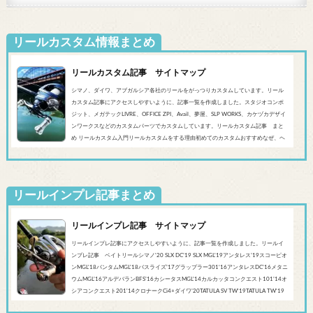
リールカスタム情報まとめ
リールカスタム記事 サイトマップ
シマノ、ダイワ、アブガルシア各社のリールをがっつりカスタムしています。リール
カスタム記事にアクセスしやすいように、記事一覧を作成しました。スタジオコンポ
ジット、メガテックLIVRE、OFFICE ZPI、Avail、夢屋、SLP WORKS、カケヅカデザイ
ンワークスなどのカスタムパーツでカスタムしています。リールカスタム記事 まと
め リールカスタム入門リールカスタムをする理由初めてのカスタムおすすめなぜ、ヘ
ッジホッグスタジオなのかシマノ‘20 SLX DC’19 SLX MGL'18バンタムMGL'19アンタレ
スMGL’19スコーピオンMGL&#0...
リールインプレ記事まとめ
リールインプレ記事 サイトマップ
リールインプレ記事にアクセスしやすいように、記事一覧を作成しました。リールイ
ンプレ記事 ベイトリールシマノ'20 SLX DC’19 SLX MGL'19アンタレス’19スコーピオ
ンMGL'18バンタムMGL'18バスライズ’17グラップラー301‘16アンタレスDC’16メタニ
ウムMGL’16アルデバランBFS’16カシータスMGL’14カルカッタコンクエスト101’14オ
シアコンクエスト201'14クロナークCi4+ダイワ’20TATULA SV TW'19TATULA TW'19
アルファスCT SV'17 TATULA SV TWTATULA TYPE-R 100HL YL-SD（海外モデル）アブ