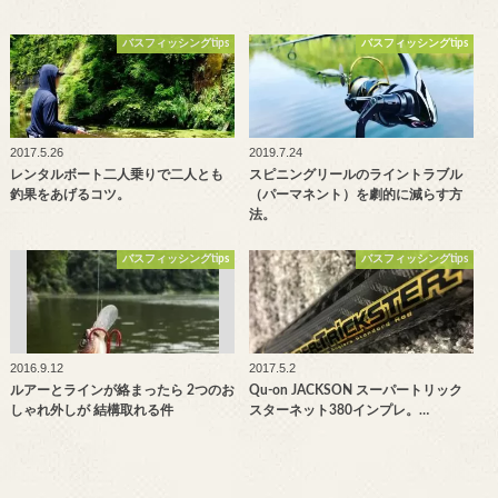
バスフィッシングtips
バスフィッシングtips
2017.5.26
2019.7.24
レンタルボート二人乗りで二人とも
スピニングリールのライントラブル
釣果をあげるコツ。
（パーマネント）を劇的に減らす方
法。
バスフィッシングtips
バスフィッシングtips
2016.9.12
2017.5.2
ルアーとラインが絡まったら 2つのお
Qu-on JACKSON スーパートリック
しゃれ外しが 結構取れる件
スターネット380インプレ。…