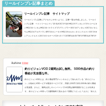
リールインプレ記事まとめ
リールインプレ記事 サイトマップ
リールインプレ記事にアクセスしやすいように、記事一覧を作成しました。リールイ
ンプレ記事 ベイトリールシマノ'20 SLX DC’19 SLX MGL'19アンタレス’19スコーピオ
ンMGL'18バンタムMGL'18バスライズ’17グラップラー301‘16アンタレスDC’16メタニ
ウムMGL’16アルデバランBFS’16カシータスMGL’14カルカッタコンクエスト101’14オ
シアコンクエスト201'14クロナークCi4+ダイワ’20TATULA SV TW'19TATULA TW'19
アルファスCT SV'17 TATULA SV TWTATULA TYPE-R 100HL YL-SD（海外モデル）アブ
ガルシア’...
ikahime
1 User
釣りビジョンVOD 2週間お試し無料。 5000作品の釣り
番組が見放題な件。
釣りビジョンVODとは、釣り番組専門チャンネルとして知られている「釣りビジョ
ン」が始めたVOD＝ビデオ配信サービスです。月額1,200円で約5,000本の釣り番組
が見放題。さらに、無料お試しキャンペーンで14日間は無料視聴することが出来ま
す。 釣りビジョンVODって2週間無料で見れるの？実際どうだった？まさに「釣り人
が求めていたVOD」でした。実際にサービスを申し込んだので、レビューをお伝えし
ます。 また、無料登録から解約までの手順をまとめました。すぐに無料登録したい方
はコチラをクリック。（説明箇所にジャンプ...