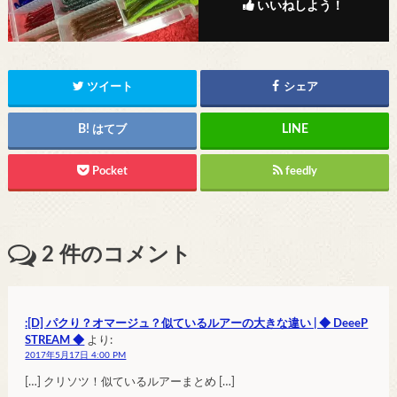
いいねしよう！
ツイート
シェア
はてブ
Pocket
feedly
2
件のコメント
:[D] パクり？オマージュ？似ているルアーの大きな違い | ◆ DeeeP
STREAM ◆
より:
2017年5月17日 4:00 PM
[…] クリソツ！似ているルアーまとめ […]