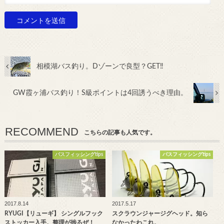
相模湖バス釣り。Dゾーンで良型？GET‼
GW霞ヶ浦バス釣り！S級ポイントは4回誘うべき理由。
RECOMMEND
こちらの記事も人気です。
バスフィッシングtips
バスフィッシングtips
2017.8.14
2017.5.17
RYUGI【リューギ】 シングルフック
スクラウンジャージグヘッド。知ら
ストッカー入手。整理が捗るぜ！
なかったわこれ。