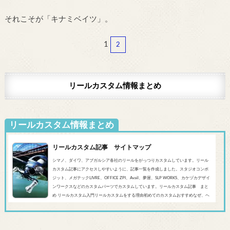
それこそが「キナミベイツ」。
1
2
リールカスタム情報まとめ
リールカスタム情報まとめ
リールカスタム記事 サイトマップ
シマノ、ダイワ、アブガルシア各社のリールをがっつりカスタムしています。リール
カスタム記事にアクセスしやすいように、記事一覧を作成しました。スタジオコンポ
ジット、メガテックLIVRE、OFFICE ZPI、Avail、夢屋、SLP WORKS、カケヅカデザイ
ンワークスなどのカスタムパーツでカスタムしています。リールカスタム記事 まと
め リールカスタム入門リールカスタムをする理由初めてのカスタムおすすめなぜ、ヘ
ッジホッグスタジオなのかシマノ‘20 SLX DC’19 SLX MGL'18バンタムMGL'19アンタレ
スMGL’19スコーピオンMGL&#0...