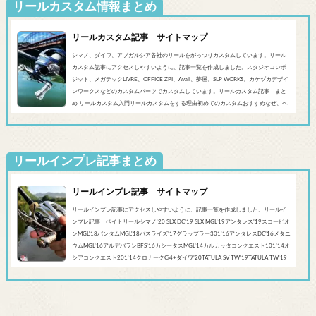
リールカスタム情報まとめ
リールカスタム記事 サイトマップ
シマノ、ダイワ、アブガルシア各社のリールをがっつりカスタムしています。リール
カスタム記事にアクセスしやすいように、記事一覧を作成しました。スタジオコンポ
ジット、メガテックLIVRE、OFFICE ZPI、Avail、夢屋、SLP WORKS、カケヅカデザイ
ンワークスなどのカスタムパーツでカスタムしています。リールカスタム記事 まと
め リールカスタム入門リールカスタムをする理由初めてのカスタムおすすめなぜ、ヘ
ッジホッグスタジオなのかシマノ‘20 SLX DC’19 SLX MGL'18バンタムMGL'19アンタレ
スMGL’19スコーピオンMGL&#0...
リールインプレ記事まとめ
リールインプレ記事 サイトマップ
リールインプレ記事にアクセスしやすいように、記事一覧を作成しました。リールイ
ンプレ記事 ベイトリールシマノ'20 SLX DC’19 SLX MGL'19アンタレス’19スコーピオ
ンMGL'18バンタムMGL'18バスライズ’17グラップラー301‘16アンタレスDC’16メタニ
ウムMGL’16アルデバランBFS’16カシータスMGL’14カルカッタコンクエスト101’14オ
シアコンクエスト201'14クロナークCi4+ダイワ’20TATULA SV TW'19TATULA TW'19
アルファスCT SV'17 TATULA SV TWTATULA TYPE-R 100HL YL-SD（海外モデル）アブ
ガルシア’...