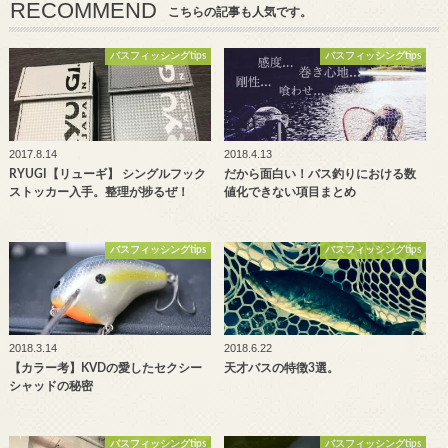
RECOMMEND
こちらの記事も人気です。
バスフィッシングtips
バスフィッシングtips
2017.8.14
2018.4.13
RYUGI【リューギ】 シングルフック
だから面白い！バス釣りにおける数
ストッカー入手。整理が捗るぜ！
値化できない項目まとめ
バスフィッシングtips
バスフィッシングtips
2018.3.14
2018.6.22
【カラー考】KVDの愛したセクシー
天才バスの特徴3選。
シャッドの秘密
バスフィッシングtips
バスフィッシングtips