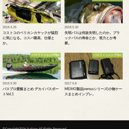
2019.4.25
2018.5.30
コストコのペリカンカヤックが猛烈
失明バスは何故失明したのか。ブラ
に気になる。コスパ最高、仕様と
ックバスの寿命とか、視力とか考
か。
察。
バスフィッシングtips
バスフィッシングtips
2016.9.30
2017.5.8
バスプロ愛艇まとめ デカイバスボー
MEIHO製品(versusシリーズ)小物ケー
トVol.1
スまとめインプレ。
©Copyright2026
ikahime
.All Rights Reserved.