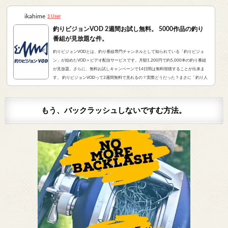
ikahime
1 User
釣りビジョンVOD 2週間お試し無料。 5000作品の釣り
番組が見放題な件。
釣りビジョンVODとは、釣り番組専門チャンネルとして知られている「釣りビジョ
ン」が始めたVOD＝ビデオ配信サービスです。月額1,200円で約5,000本の釣り番組
が見放題。さらに、無料お試しキャンペーンで14日間は無料視聴することが出来ま
す。 釣りビジョンVODって2週間無料で見れるの？実際どうだった？まさに「釣り人
が求めていたVOD」でした。実際にサービスを申し込んだので、レビューをお伝えし
ます。 また、無料登録から解約までの手順をまとめました。すぐに無料登録したい方
はコチラをクリック。（説明箇所にジャンプ...
もう、バックラッシュしないですむ方法。