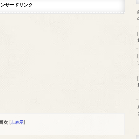
ポンサードリンク
目次
[
非表示
]