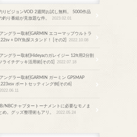
釣りビジョンVOD 2週間お試し無料。 5000作品
の釣り番組が見放題な件。
2023.02.01
[アングラー取材]GARMIN エコーマップウルトラ
122sv + DIY魚探スタンド！ [その2]
2022.10.08
[アングラー取材]Hideyaのガレイジー 12ft用2分割
ツライチデッキ活用術[その1]
2022.07.18
[アングラー取材]GARMIN ガーミン GPSMAP
1223xsv ボートセッティング例[その6]
2022.06.11
JB/NBCチャプタートーナメントに必要なモノま
とめ。グッズ整理術もアリ。
2022.05.24