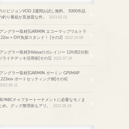
釣りビジョンVOD 2週間お試し無料。 5000作品
の釣り番組が見放題な件。
2023.02.01
[アングラー取材]GARMIN エコーマップウルトラ
122sv + DIY魚探スタンド！ [その2]
2022.10.08
[アングラー取材]Hideyaのガレイジー 12ft用2分割
ツライチデッキ活用術[その1]
2022.07.18
[アングラー取材]GARMIN ガーミン GPSMAP
1223xsv ボートセッティング例[その6]
2022.06.11
JB/NBCチャプタートーナメントに必要なモノま
とめ。グッズ整理術もアリ。
2022.05.24