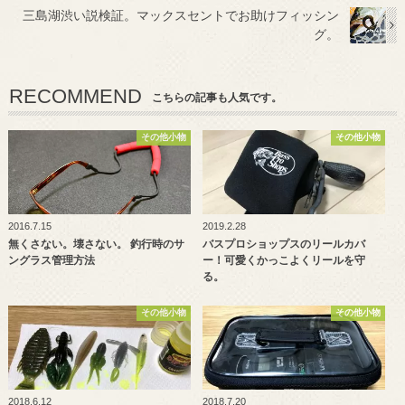
三島湖渋い説検証。マックスセントでお助けフィッシン
グ。
RECOMMEND
こちらの記事も人気です。
その他小物
その他小物
2016.7.15
2019.2.28
無くさない。壊さない。 釣行時のサ
バスプロショップスのリールカバ
ングラス管理方法
ー！可愛くかっこよくリールを守
る。
その他小物
その他小物
2018.6.12
2018.7.20