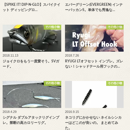
【SPIKE IT! DIP-N-GLO】スパイクイ
エバーグリーン(EVERGREEN) インナ
ット ディッピングロ…
ーバッカンS。単体でも秀逸な…
その他小物
その他小物
2018.11.13
2018.7.26
ジョイクロをもう一度愛そう。SVガ
RYUGI LTオフセット インプレ。ズレ
ード。
ない！シャッドテール用フックの…
その他小物
その他小物
2018.4.29
2016.9.15
シグナル ダブルアタックリグインプ
ネコリグにかかせない ネイルシンカ
レ。禁断の高カロリーリグ。
ーはどこのが良いの。 まとめてみ
た。