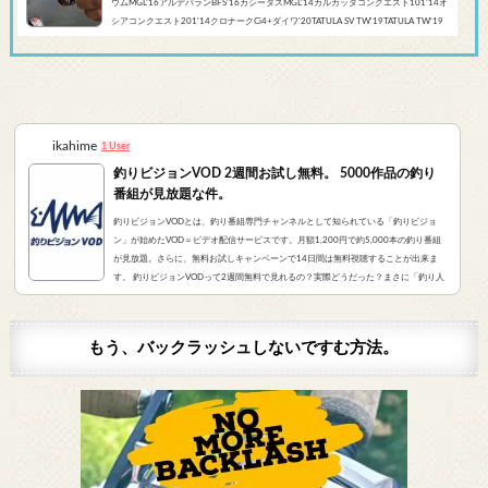
ウムMGL’16アルデバランBFS’16カシータスMGL’14カルカッタコンクエスト101’14オ
シアコンクエスト201'14クロナークCi4+ダイワ’20TATULA SV TW'19TATULA TW'19
アルファスCT SV'17 TATULA SV TWTATULA TYPE-R 100HL YL-SD（海外モデル）アブ
ガルシア’...
ikahime
1 User
釣りビジョンVOD 2週間お試し無料。 5000作品の釣り
番組が見放題な件。
釣りビジョンVODとは、釣り番組専門チャンネルとして知られている「釣りビジョ
ン」が始めたVOD＝ビデオ配信サービスです。月額1,200円で約5,000本の釣り番組
が見放題。さらに、無料お試しキャンペーンで14日間は無料視聴することが出来ま
す。 釣りビジョンVODって2週間無料で見れるの？実際どうだった？まさに「釣り人
が求めていたVOD」でした。実際にサービスを申し込んだので、レビューをお伝えし
ます。 また、無料登録から解約までの手順をまとめました。すぐに無料登録したい方
はコチラをクリック。（説明箇所にジャンプ...
もう、バックラッシュしないですむ方法。