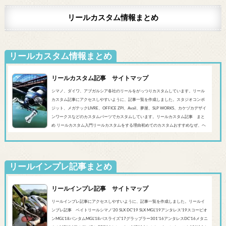
リールカスタム情報まとめ
リールカスタム情報まとめ
リールカスタム記事 サイトマップ
シマノ、ダイワ、アブガルシア各社のリールをがっつりカスタムしています。リール
カスタム記事にアクセスしやすいように、記事一覧を作成しました。スタジオコンポ
ジット、メガテックLIVRE、OFFICE ZPI、Avail、夢屋、SLP WORKS、カケヅカデザイ
ンワークスなどのカスタムパーツでカスタムしています。リールカスタム記事 まと
め リールカスタム入門リールカスタムをする理由初めてのカスタムおすすめなぜ、ヘ
ッジホッグスタジオなのかシマノ‘20 SLX DC’19 SLX MGL'18バンタムMGL'19アンタレ
スMGL’19スコーピオンMGL&#0...
リールインプレ記事まとめ
リールインプレ記事 サイトマップ
リールインプレ記事にアクセスしやすいように、記事一覧を作成しました。リールイ
ンプレ記事 ベイトリールシマノ'20 SLX DC’19 SLX MGL'19アンタレス’19スコーピオ
ンMGL'18バンタムMGL'18バスライズ’17グラップラー301‘16アンタレスDC’16メタニ