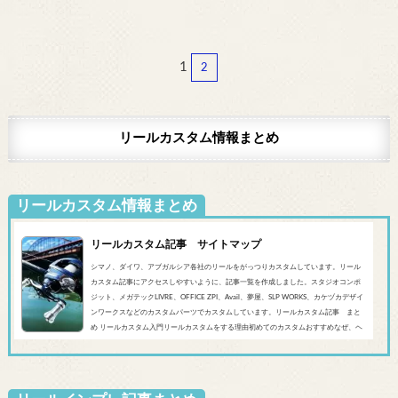
1
2
リールカスタム情報まとめ
リールカスタム情報まとめ
リールカスタム記事 サイトマップ
シマノ、ダイワ、アブガルシア各社のリールをがっつりカスタムしています。リール
カスタム記事にアクセスしやすいように、記事一覧を作成しました。スタジオコンポ
ジット、メガテックLIVRE、OFFICE ZPI、Avail、夢屋、SLP WORKS、カケヅカデザイ
ンワークスなどのカスタムパーツでカスタムしています。リールカスタム記事 まと
め リールカスタム入門リールカスタムをする理由初めてのカスタムおすすめなぜ、ヘ
ッジホッグスタジオなのかシマノ‘20 SLX DC’19 SLX MGL'18バンタムMGL'19アンタレ
スMGL’19スコーピオンMGL&#0...