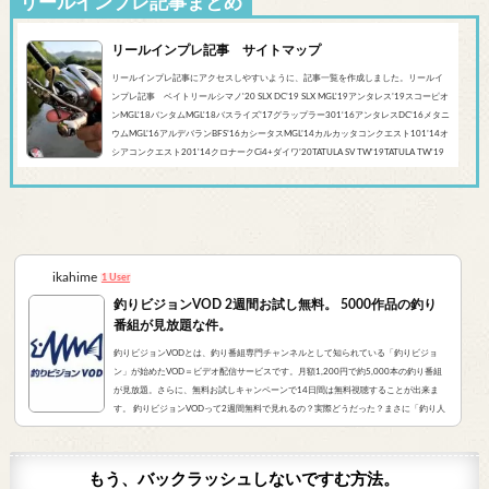
リールインプレ記事まとめ
リールインプレ記事 サイトマップ
リールインプレ記事にアクセスしやすいように、記事一覧を作成しました。リールイ
ンプレ記事 ベイトリールシマノ'20 SLX DC’19 SLX MGL'19アンタレス’19スコーピオ
ンMGL'18バンタムMGL'18バスライズ’17グラップラー301‘16アンタレスDC’16メタニ
ウムMGL’16アルデバランBFS’16カシータスMGL’14カルカッタコンクエスト101’14オ
シアコンクエスト201'14クロナークCi4+ダイワ’20TATULA SV TW'19TATULA TW'19
アルファスCT SV'17 TATULA SV TWTATULA TYPE-R 100HL YL-SD（海外モデル）アブ
ガルシア’...
ikahime
1 User
釣りビジョンVOD 2週間お試し無料。 5000作品の釣り
番組が見放題な件。
釣りビジョンVODとは、釣り番組専門チャンネルとして知られている「釣りビジョ
ン」が始めたVOD＝ビデオ配信サービスです。月額1,200円で約5,000本の釣り番組
が見放題。さらに、無料お試しキャンペーンで14日間は無料視聴することが出来ま
す。 釣りビジョンVODって2週間無料で見れるの？実際どうだった？まさに「釣り人
が求めていたVOD」でした。実際にサービスを申し込んだので、レビューをお伝えし
ます。 また、無料登録から解約までの手順をまとめました。すぐに無料登録したい方
はコチラをクリック。（説明箇所にジャンプ...
もう、バックラッシュしないですむ方法。