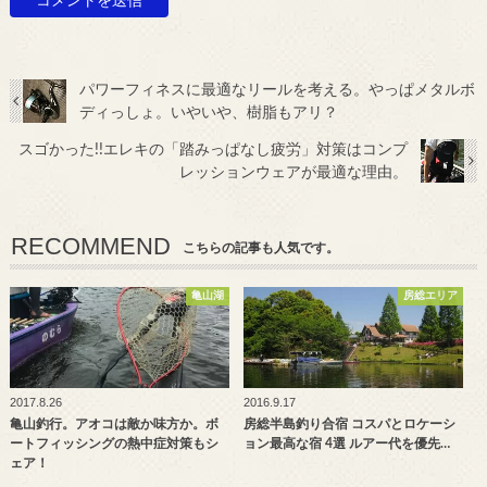
パワーフィネスに最適なリールを考える。やっぱメタルボ
ディっしょ。いやいや、樹脂もアリ？
スゴかった!!エレキの「踏みっぱなし疲労」対策はコンプ
レッションウェアが最適な理由。
RECOMMEND
こちらの記事も人気です。
亀山湖
房総エリア
2017.8.26
2016.9.17
亀山釣行。アオコは敵か味方か。ボ
房総半島釣り合宿 コスパとロケーシ
ートフィッシングの熱中症対策もシ
ョン最高な宿 4選 ルアー代を優先…
ェア！