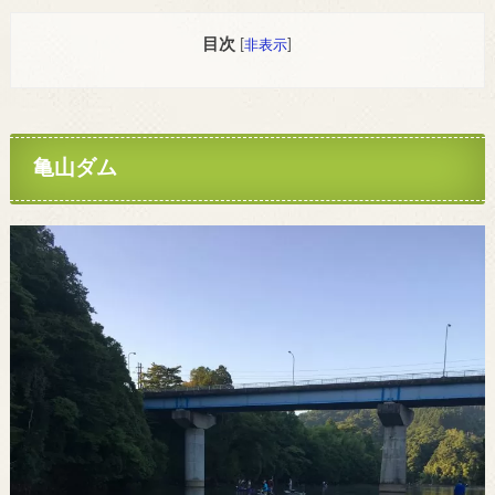
目次
[
非表示
]
亀山ダム