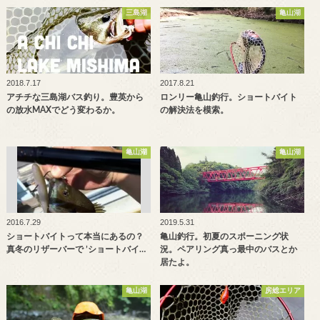
三島湖
亀山湖
2018.7.17
2017.8.21
アチチな三島湖バス釣り。豊英から
ロンリー亀山釣行。ショートバイト
の放水MAXでどう変わるか。
の解決法を模索。
亀山湖
亀山湖
2016.7.29
2019.5.31
ショートバイトって本当にあるの？
亀山釣行。初夏のスポーニング状
真冬のリザーバーで ’ショートバイ…
況。ペアリング真っ最中のバスとか
居たよ。
亀山湖
房総エリア