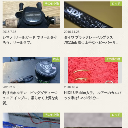
その他小物
ロッド
2018.7.15
2016.11.23
シマノ [リールガード]でリールを守
ダイワ ブラックレーベルプラス
ろう。リールラブ。
7011hrb 掛け上手なヘビーバーサ…
釣具
その他小物
2020.2.6
2016.10.4
釣り吉ホルモン ピッグダディージ
HIDE UP cblm入手。 ルアーのカムバ
ュニア インプレ。柔らかく上質な肉
ック率は? ネジ径4分…
質。
その他小物
ロッド