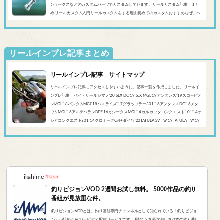
ンワークスなどのカスタムパーツでカスタムしています。リールカスタム記事 まと
め リールカスタム入門リールカスタムをする理由初めてのカスタムおすすめなぜ、ヘ
ッジホッグスタジオなのかシマノ‘20 SLX DC’19 SLX MGL'18バンタムMGL'19アンタレ
スMGL’19スコーピオンMGL&#0...
リールインプレ記事まとめ
リールインプレ記事 サイトマップ
リールインプレ記事にアクセスしやすいように、記事一覧を作成しました。リールイ
ンプレ記事 ベイトリールシマノ'20 SLX DC’19 SLX MGL'19アンタレス’19スコーピオ
ンMGL'18バンタムMGL'18バスライズ’17グラップラー301‘16アンタレスDC’16メタニ
ウムMGL’16アルデバランBFS’16カシータスMGL’14カルカッタコンクエスト101’14オ
シアコンクエスト201'14クロナークCi4+ダイワ’20TATULA SV TW'19TATULA TW'19
アルファスCT SV'17 TATULA SV TWTATULA TYPE-R 100HL YL-SD（海外モデル）アブ
ガルシア’...
ikahime
1 User
釣りビジョンVOD 2週間お試し無料。 5000作品の釣り
番組が見放題な件。
釣りビジョンVODとは、釣り番組専門チャンネルとして知られている「釣りビジョ
ン」が始めたVOD＝ビデオ配信サービスです。月額1,200円で約5,000本の釣り番組