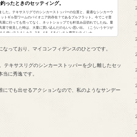
ス釣ったときのセッティング。
ました。テキサスリグでのシンカーストッパーの位置と、最適なシンカーウ
フラットギル型ワームのパイオニア的存在？であるブルフラット。今でこそ普
具屋に行っても売ってなく、ネットショップでも軒並み品切れでしたね。量
具屋で発見した時は、大量に買い込んだのもいい思い出。（こういうヤツが
を使い込みました3、3.8、4.8、5.8インチと豊富なラインナ...
になっており、マイコンフィデンスのひとつです。
。
テキサスリグのシンカーストッパーを少し離したセッ
本当に秀逸です。
誰にでも出せるアクションなので、私のようなサンデー
。