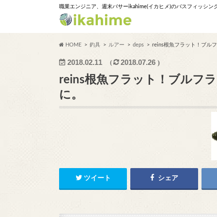
職業エンジニア、週末バサーikahime(イカヒメ)のバスフィッシ
HOME
釣具
ルアー
deps
reins根魚フラット！ブ
2018.02.11
2018.07.26
reins根魚フラット！ブル
に。
ツイート
シェア