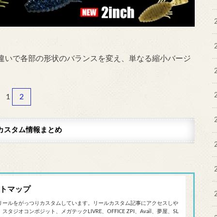
違いで各部の形状のバランスを変え、単なる縮小バージ
1
2
カスタム情報まとめ
トマップ
リールをがっつりカスタムしています。リールカスタム記事にアクセスしや
オコンポジット、メガテックLIVRE、OFFICE ZPI、Avail、夢屋、SL