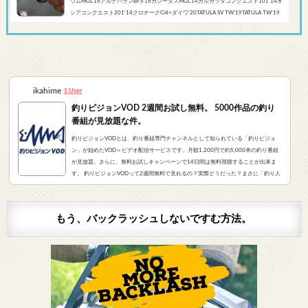
ウムMGL’16アルデバランBFS’16カシータスMGL’14カルカッタコンクエスト101’14オ
シアコンクエスト201'14クロナークCi4+ダイワ’20TATULA SV TW'19TATULA TW'19
アルファスCT SV'17 TATULA SV TWTATULA TYPE-R 100HL YL-SD（海外モデル）アブ
ガルシア’...
ikahime
1 User
釣りビジョンVOD 2週間お試し無料。 5000作品の釣り
番組が見放題な件。
釣りビジョンVODとは、釣り番組専門チャンネルとして知られている「釣りビジョ
ン」が始めたVOD＝ビデオ配信サービスです。月額1,200円で約5,000本の釣り番組
が見放題。さらに、無料お試しキャンペーンで14日間は無料視聴することが出来ま
す。 釣りビジョンVODって2週間無料で見れるの？実際どうだった？まさに「釣り人
が求めていたVOD」でした。実際にサービスを申し込んだので、レビューをお伝えし
ます。 また、無料登録から解約までの手順をまとめました。すぐに無料登録したい方
はコチラをクリック。（説明箇所にジャンプ...
もう、バックラッシュしないですむ方法。