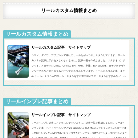
リールカスタム情報まとめ
リールカスタム情報まとめ
リールカスタム記事 サイトマップ
シマノ、ダイワ、アブガルシア各社のリールをがっつりカスタムしています。リール
カスタム記事にアクセスしやすいように、記事一覧を作成しました。スタジオコンポ
ジット、メガテックLIVRE、OFFICE ZPI、Avail、夢屋、SLP WORKS、カケヅカデザイ
ンワークスなどのカスタムパーツでカスタムしています。リールカスタム記事 まと
め リールカスタム入門リールカスタムをする理由初めてのカスタムおすすめなぜ、ヘ
ッジホッグスタジオなのかシマノ‘20 SLX DC’19 SLX MGL'18バンタムMGL'19アンタレ
スMGL’19スコーピオンMGL&#0...
リールインプレ記事まとめ
リールインプレ記事 サイトマップ
リールインプレ記事にアクセスしやすいように、記事一覧を作成しました。リールイ
ンプレ記事 ベイトリールシマノ'20 SLX DC’19 SLX MGL'19アンタレス’19スコーピオ
ンMGL'18バンタムMGL'18バスライズ’17グラップラー301‘16アンタレスDC’16メタニ