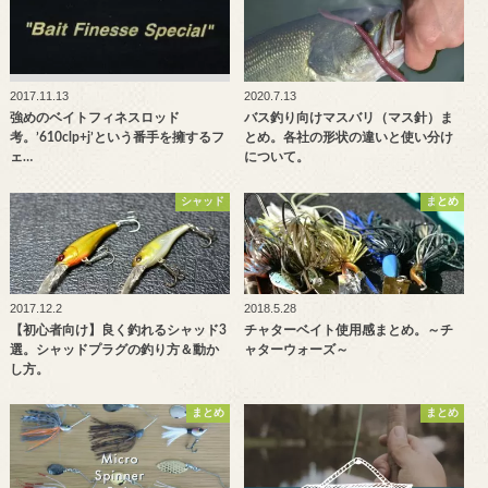
2017.11.13
2020.7.13
強めのベイトフィネスロッド
バス釣り向けマスバリ（マス針）ま
考。’610clp+j’という番手を擁するフ
とめ。各社の形状の違いと使い分け
ェ…
について。
シャッド
まとめ
2017.12.2
2018.5.28
【初心者向け】良く釣れるシャッド3
チャターベイト使用感まとめ。～チ
選。シャッドプラグの釣り方＆動か
ャターウォーズ～
し方。
まとめ
まとめ