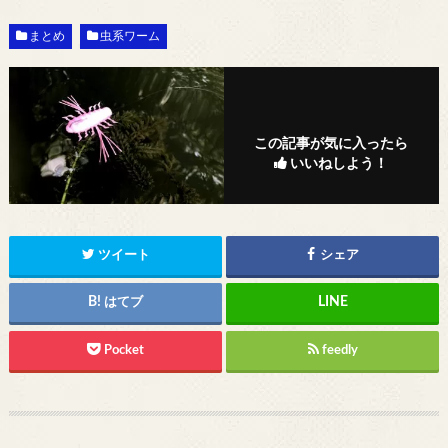
まとめ
虫系ワーム
この記事が気に入ったら
いいねしよう！
ツイート
シェア
はてブ
Pocket
feedly