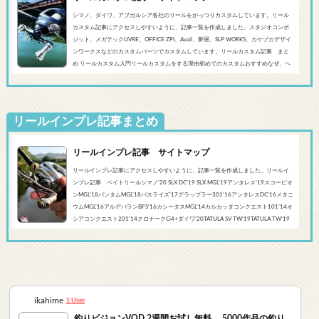
シマノ、ダイワ、アブガルシア各社のリールをがっつりカスタムしています。リール
カスタム記事にアクセスしやすいように、記事一覧を作成しました。スタジオコンポ
ジット、メガテックLIVRE、OFFICE ZPI、Avail、夢屋、SLP WORKS、カケヅカデザイ
ンワークスなどのカスタムパーツでカスタムしています。リールカスタム記事 まと
め リールカスタム入門リールカスタムをする理由初めてのカスタムおすすめなぜ、ヘ
ッジホッグスタジオなのかシマノ‘20 SLX DC’19 SLX MGL'18バンタムMGL'19アンタレ
スMGL’19スコーピオンMGL&#0...
リールインプレ記事まとめ
リールインプレ記事 サイトマップ
リールインプレ記事にアクセスしやすいように、記事一覧を作成しました。リールイ
ンプレ記事 ベイトリールシマノ'20 SLX DC’19 SLX MGL'19アンタレス’19スコーピオ
ンMGL'18バンタムMGL'18バスライズ’17グラップラー301‘16アンタレスDC’16メタニ
ウムMGL’16アルデバランBFS’16カシータスMGL’14カルカッタコンクエスト101’14オ
シアコンクエスト201'14クロナークCi4+ダイワ’20TATULA SV TW'19TATULA TW'19
アルファスCT SV'17 TATULA SV TWTATULA TYPE-R 100HL YL-SD（海外モデル）アブ
ガルシア’...
ikahime
1 User
釣りビジョンVOD 2週間お試し無料。 5000作品の釣り