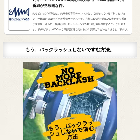
番組が見放題な件。
釣りビジョンVODとは、釣り番組専門チャンネルとして知られている「釣りビジョ
ン」が始めたVOD＝ビデオ配信サービスです。月額1,200円で約5,000本の釣り番組
が見放題。さらに、無料お試しキャンペーンで14日間は無料視聴することが出来ま
す。 釣りビジョンVODって2週間無料で見れるの？実際どうだった？まさに「釣り人
が求めていたVOD」でした。実際にサービスを申し込んだので、レビューをお伝えし
ます。 また、無料登録から解約までの手順をまとめました。すぐに無料登録したい方
はコチラをクリック。（説明箇所にジャンプ...
もう、バックラッシュしないですむ方法。