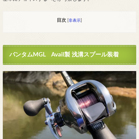
目次
[
非表示
]
バンタムMGL Avail製 浅溝スプール装着