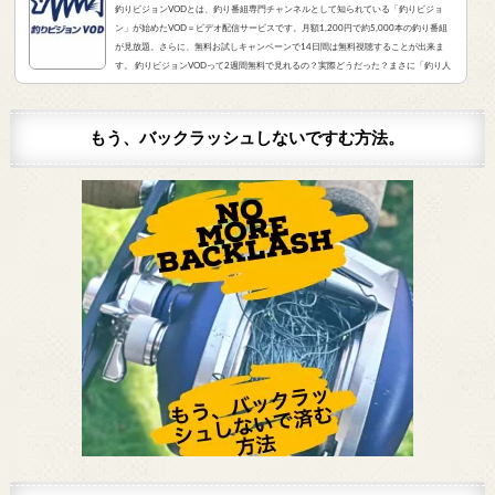
釣りビジョンVODとは、釣り番組専門チャンネルとして知られている「釣りビジョ
ン」が始めたVOD＝ビデオ配信サービスです。月額1,200円で約5,000本の釣り番組
が見放題。さらに、無料お試しキャンペーンで14日間は無料視聴することが出来ま
す。 釣りビジョンVODって2週間無料で見れるの？実際どうだった？まさに「釣り人
が求めていたVOD」でした。実際にサービスを申し込んだので、レビューをお伝えし
ます。 また、無料登録から解約までの手順をまとめました。すぐに無料登録したい方
はコチラをクリック。（説明箇所にジャンプ...
もう、バックラッシュしないですむ方法。