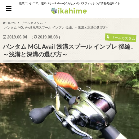
職業エンジニア、週末バサーikahime(イカヒメ)のバスフィッシング情報発信サイト
HOME
リールカスタム
バンタム MGL Avail 浅溝スプール インプレ 後編。～浅溝と深溝の選び方～
2019.06.04
2019.08.08
リールカスタム
バンタム MGL Avail 浅溝スプール インプレ 後編。
～浅溝と深溝の選び方～