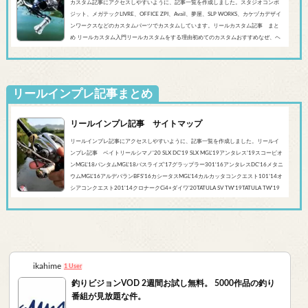
カスタム記事にアクセスしやすいように、記事一覧を作成しました。スタジオコンポ
ジット、メガテックLIVRE、OFFICE ZPI、Avail、夢屋、SLP WORKS、カケヅカデザイ
ンワークスなどのカスタムパーツでカスタムしています。リールカスタム記事 まと
め リールカスタム入門リールカスタムをする理由初めてのカスタムおすすめなぜ、ヘ
ッジホッグスタジオなのかシマノ‘20 SLX DC’19 SLX MGL'18バンタムMGL'19アンタレ
スMGL’19スコーピオンMGL&#0...
リールインプレ記事まとめ
リールインプレ記事 サイトマップ
リールインプレ記事にアクセスしやすいように、記事一覧を作成しました。リールイ
ンプレ記事 ベイトリールシマノ'20 SLX DC’19 SLX MGL'19アンタレス’19スコーピオ
ンMGL'18バンタムMGL'18バスライズ’17グラップラー301‘16アンタレスDC’16メタニ
ウムMGL’16アルデバランBFS’16カシータスMGL’14カルカッタコンクエスト101’14オ
シアコンクエスト201'14クロナークCi4+ダイワ’20TATULA SV TW'19TATULA TW'19
アルファスCT SV'17 TATULA SV TWTATULA TYPE-R 100HL YL-SD（海外モデル）アブ
ガルシア’...
ikahime
1 User
釣りビジョンVOD 2週間お試し無料。 5000作品の釣り
番組が見放題な件。