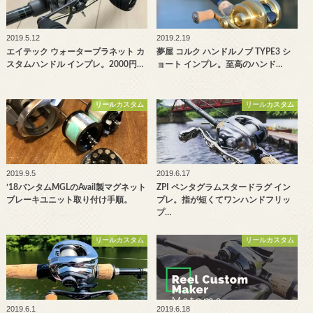
2019.5.12
2019.2.19
エイテック ウォータープラネット カ
夢屋 コルク ハンドルノブ TYPE3 シ
スタムハンドル インプレ。2000円…
ョート インプレ。至高のハンド…
リールカスタム
リールカスタム
2019.9.5
2019.6.17
’18バンタムMGLのAvail製マグネット
ZPI ペンタグラムスタードラグ イン
ブレーキユニット取り付け手順。
プレ。指が短くてワンハンドフリッ
プ…
リールカスタム
リールカスタム
2019.6.1
2019.6.18