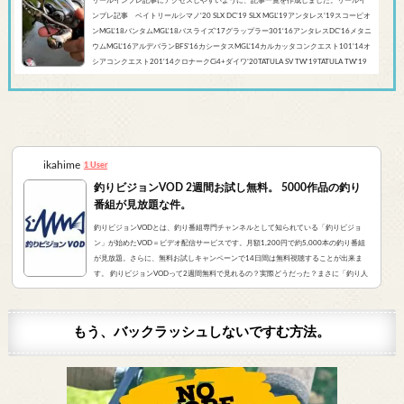
リールインプレ記事にアクセスしやすいように、記事一覧を作成しました。リールイ
ンプレ記事 ベイトリールシマノ'20 SLX DC’19 SLX MGL'19アンタレス’19スコーピオ
ンMGL'18バンタムMGL'18バスライズ’17グラップラー301‘16アンタレスDC’16メタニ
ウムMGL’16アルデバランBFS’16カシータスMGL’14カルカッタコンクエスト101’14オ
シアコンクエスト201'14クロナークCi4+ダイワ’20TATULA SV TW'19TATULA TW'19
アルファスCT SV'17 TATULA SV TWTATULA TYPE-R 100HL YL-SD（海外モデル）アブ
ガルシア’...
ikahime
1 User
釣りビジョンVOD 2週間お試し無料。 5000作品の釣り
番組が見放題な件。
釣りビジョンVODとは、釣り番組専門チャンネルとして知られている「釣りビジョ
ン」が始めたVOD＝ビデオ配信サービスです。月額1,200円で約5,000本の釣り番組
が見放題。さらに、無料お試しキャンペーンで14日間は無料視聴することが出来ま
す。 釣りビジョンVODって2週間無料で見れるの？実際どうだった？まさに「釣り人
が求めていたVOD」でした。実際にサービスを申し込んだので、レビューをお伝えし
ます。 また、無料登録から解約までの手順をまとめました。すぐに無料登録したい方
はコチラをクリック。（説明箇所にジャンプ...
もう、バックラッシュしないですむ方法。