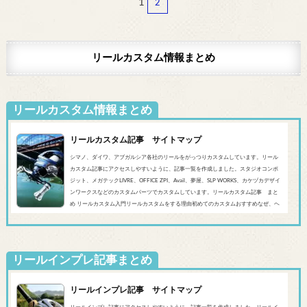
1
2
リールカスタム情報まとめ
リールカスタム情報まとめ
リールカスタム記事 サイトマップ
シマノ、ダイワ、アブガルシア各社のリールをがっつりカスタムしています。リール
カスタム記事にアクセスしやすいように、記事一覧を作成しました。スタジオコンポ
ジット、メガテックLIVRE、OFFICE ZPI、Avail、夢屋、SLP WORKS、カケヅカデザイ
ンワークスなどのカスタムパーツでカスタムしています。リールカスタム記事 まと
め リールカスタム入門リールカスタムをする理由初めてのカスタムおすすめなぜ、ヘ
ッジホッグスタジオなのかシマノ‘20 SLX DC’19 SLX MGL'18バンタムMGL'19アンタレ
スMGL’19スコーピオンMGL&#0...
リールインプレ記事まとめ
リールインプレ記事 サイトマップ