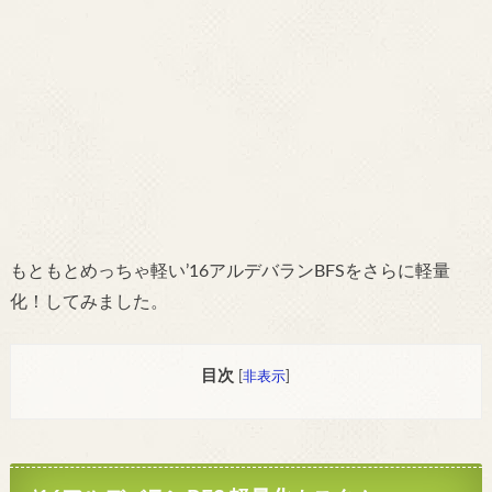
もともとめっちゃ軽い’
16
アルデバラン
BFS
をさらに軽量
化！してみました。
目次
[
非表示
]