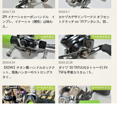
2019.7.23
2019.5.7
ZPI イナーシャカーボンハンドル イ
カケヅカデザインワークス オフセッ
ンプレ。イナーシャ（慣性）は味わ
トクラッチ on ’19アンタレス。切…
え…
リールカスタム
リールカスタム
2019.8.24
2019.12.26
【KDW】チタン製 ハンドルロックナ
ダイワ '20 TATULA[タトゥーラ] SV
ット。怪魚ハンターやストロングス
TWを早速カスタム！S…
タイ…
リールカスタム
リールカスタム
2019.11.12
2020.5.28