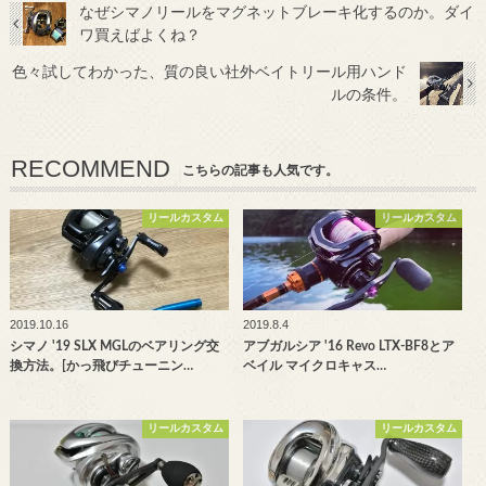
なぜシマノリールをマグネットブレーキ化するのか。ダイ
ワ買えばよくね？
色々試してわかった、質の良い社外ベイトリール用ハンド
ルの条件。
RECOMMEND
こちらの記事も人気です。
リールカスタム
リールカスタム
2019.10.16
2019.8.4
シマノ '19 SLX MGLのベアリング交
アブガルシア '16 Revo LTX-BF8とア
換方法。[かっ飛びチューニン…
ベイル マイクロキャス…
リールカスタム
リールカスタム