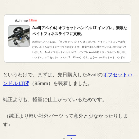
ikahime
1 User
Avail[アベイル] オフセットハンドル LT インプレ。素敵な
ベイトフィネスライフに貢献。
Availのハンドルには、「オフセットハンドル LT」という、ベイトフィネスリール向
けのハンドルがラインナップされています。軽量で美しい社外ハンドルに仕上がって
いました。Avail オフセットハンドル LT インプレ Availの超々ジュラルミン削り出し
ハンドル、オフセットハンドル LT（85mm）です。カラーコーディネート ハンドル
本体のカラーはブラック。ロックナットとリテーナーは、SLX MGLに合わせるためブ
ルーにしてみました。でも実は、SLX MGLのブルーとは少し色味が違います。（メカ
というわけで、まずは、先日購入したAvailの
オフセットハ
ブレーキキャップが純正の青です）とはいえ、...
ンドル LT
（85mm）を装着しました。
純正よりも、軽量に仕上がっているためです。
（純正より軽い社外パーツって意外と少なかったりしま
す）