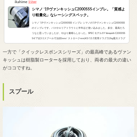
ikahime
1 User
シマノ ’19ヴァンキッシュC2000SSSインプレ。「質感よ
り軽量化」なレーシングスペック。
シマノ '19ヴァンキッシュC2000SSS インプレ シマノの'19ヴァンキッシュC2000SSS
のインプレです。バスやエリアトラウトに半年ほど使い込みました。多分、最高だろ
うなと思っていましたが、やはり素晴らしかった。SPEC モデル19 Vanquish C2000SS
Sギア比5:1スプール寸法(径mm/ ストロークmm)43/13.5実用ドラグ力2kg最大ドラグ
力3kg最大巻上長69cmライン キャパシティナイロン 2-115、2.5-100、3-70フロロ
2-90、2.5-80、3-65PE 0.3-140、0.4-100、0.6-80リール重量145gハンドル長40m
一方で「クイックレスポンスシリーズ」の最高峰であるヴァン
mベアリング ボール/ローラー11/1 C2000SSS...
キッシュは樹脂製ローターを採用しており、両者の最大の違い
がココですね。
スプール