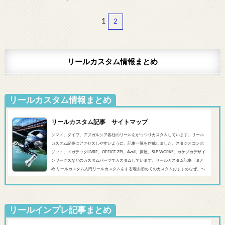
1
2
リールカスタム情報まとめ
リールカスタム情報まとめ
リールカスタム記事 サイトマップ
シマノ、ダイワ、アブガルシア各社のリールをがっつりカスタムしています。リール
カスタム記事にアクセスしやすいように、記事一覧を作成しました。スタジオコンポ
ジット、メガテックLIVRE、OFFICE ZPI、Avail、夢屋、SLP WORKS、カケヅカデザイ
ンワークスなどのカスタムパーツでカスタムしています。リールカスタム記事 まと
め リールカスタム入門リールカスタムをする理由初めてのカスタムおすすめなぜ、ヘ
ッジホッグスタジオなのかシマノ‘20 SLX DC’19 SLX MGL'18バンタムMGL'19アンタレ
スMGL’19スコーピオンMGL&#0...
リールインプレ記事まとめ