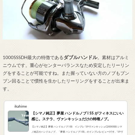
ダブルハンドル
1000SSSDH最大の特徴である
。素材はアルミ
ニウムです。重心がセンターバランスなため安定したリーリン
グをすることが可能ですね。また握っていない方のノブもブン
ブン回ることで慣性を生かしたリーリングをすることが出来ま
す。
ikahime
【シマノ純正】夢屋 ハンドルノブ I SS がフィネスにいい
感じ。ステラ、ヴァンキッシュだけの特権ノブ。
【シマノ純正】夢屋 ハンドルノブ I SS インプレ ‘19ヴァンキッシュC2000SSS シマ
ノ純正のハンドルノブ、「夢屋 ハンドルノブ I SS」のインプレ(レビュー)です。'19ヴ