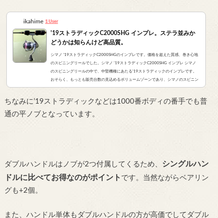
ikahime
1 User
'19ストラディックC2000SHG インプレ。ステラ並みか
どうかは知らんけど高品質。
シマノ ’19ストラディックC2000SHGのインプレです。価格を超えた質感、巻き心地
のスピニングリールでした。シマノ '19ストラディックC2000SHG インプレ シマノ
のスピニングリールの中で、中堅機種にあたる'19ストラディックのインプレです。
おそらく、もっとも販売台数の見込めるボリュームゾーンであり、シマノのスピニン
グリールを代表するモデル、と言っても過言ではないでしょう。購入したのは、とい
うモデル。#1000サイズのボディ＆ローターに#2000大径スプールを装着した、C20
ちなみに’19ストラディックなどは1000番ボディの番手でも普
00Sのハイギアモデル。ライトソルト、管釣...
通の平ノブとなっています。
シングルハン
ダブルハンドルはノブが2つ付属してくるため、
ドルに比べてお得なのがポイント
です。当然ながらベアリン
グも+2個。
また、ハンドル単体もダブルハンドルの方が高価でしてダブル