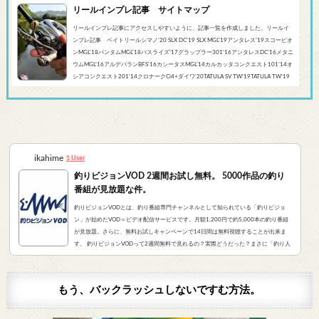
リールインプレ記事 サイトマップ
リールインプレ記事にアクセスしやすいように、記事一覧を作成しました。リールイ
ンプレ記事 ベイトリールシマノ'20 SLX DC’19 SLX MGL'19アンタレス’19スコーピオ
ンMGL'18バンタムMGL'18バスライズ’17グラップラー301‘16アンタレスDC’16メタニ
ウムMGL’16アルデバランBFS’16カシータスMGL’14カルカッタコンクエスト101’14オ
シアコンクエスト201'14クロナークCi4+ダイワ’20TATULA SV TW'19TATULA TW'19
アルファスCT SV'17 TATULA SV TWTATULA TYPE-R 100HL YL-SD（海外モデル）アブ
ガルシア’...
ikahime
1 User
釣りビジョンVOD 2週間お試し無料。 5000作品の釣り
番組が見放題な件。
釣りビジョンVODとは、釣り番組専門チャンネルとして知られている「釣りビジョ
ン」が始めたVOD＝ビデオ配信サービスです。月額1,200円で約5,000本の釣り番組
が見放題。さらに、無料お試しキャンペーンで14日間は無料視聴することが出来ま
す。 釣りビジョンVODって2週間無料で見れるの？実際どうだった？まさに「釣り人
が求めていたVOD」でした。実際にサービスを申し込んだので、レビューをお伝えし
ます。 また、無料登録から解約までの手順をまとめました。すぐに無料登録したい方
はコチラをクリック。（説明箇所にジャンプ...
もう、バックラッシュしないですむ方法。