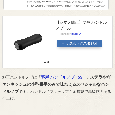
ァンキッシュの1000SSSPG、C2000SSSの純正ノブですね。よくある平ノブではな
く、スリムなI型形状が最大の特徴です。 '18ステラ 1000SSSDH '18ステラ1000SSSP
G、1000SSSDH番の純正ノブでもあります。シマノの、1000番ボディの小さいスピ
ニングに純正ノブとしてついているやつ、ということですね。ステラ＆ヴァンキッシ
ュのみしかし、これが例えば、&#03...
【シマノ純正】夢屋 ハンドル
ノブ I SS
created by
Rinker
ヘッジホッグスタジオ
夢屋 ハンドルノブ I SS
ステラやヴ
純正ハンドルノブは「
」。
ァンキッシュの小型番手のみで味わえるスペシャルなハン
ドルノブ
です。ハンドルノブキャップも金属製で高級感のある
仕上げ。