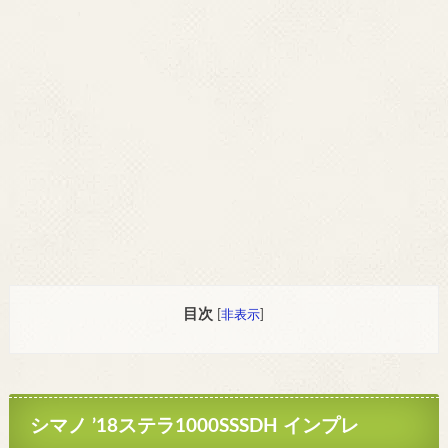
目次
[
非表示
]
シマノ ’18ステラ1000SSSDH インプレ