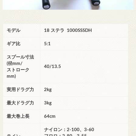
モデル
18 ステラ 1000SSSDH
ギア比
5:1
スプール寸法
(径mm/
40/13.5
ストローク
mm)
実用ドラグ力
2kg
最大ドラグ力
3kg
最大巻上長
64cm
ナイロン：2-100、3-60