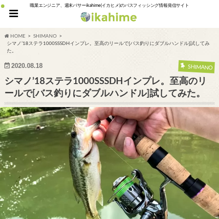
職業エンジニア、週末バサーikahime(イカヒメ)のバスフィッシング情報発信サイト
HOME
SHIMANO
シマノ’18ステラ1000SSSDHインプレ。至高のリールで[バス釣りにダブルハンドル]試してみ
た。
2020.08.18
SHIMANO
シマノ’18ステラ1000SSSDHインプレ。至高のリ
ールで[バス釣りにダブルハンドル]試してみた。