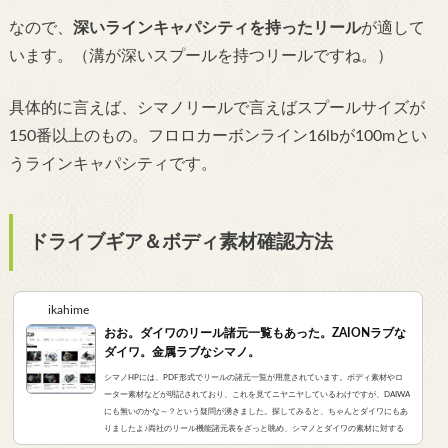
なので、
深いラインキャパシティを持ったリール
が適して
います。（溝が深いスプールを持つリールですね。）
具体的に言えば、シマノリールで言えばスプールサイズが
150番以上のもの。フロロカーボンライン16lbが100mとい
うラインキャパシティです。
ドライブギア＆ボディ素材確認方法
ikahime
おお。ダイワのリール諸元一覧もあった。ZAIONラブな
ダイワ。金属ラブなシマノ。
シマノHPには、PDF形式でリールの諸元一覧が用意されています。ボディ素材やロ
ーター素材などが明記されており、これを見てニヤニヤしているわけですが、DAIWA
にも無いのかな～？という疑問が湧きました。探してみると、ちゃんとダイワにもあ
りましたよ♪両社のリール機能諸元表をざっと眺め、シマノとダイワの素材に対する
考え方の違いを考察します。シマノ 以前もご紹介しましたが、シマノのリールの仕様