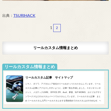
TSURIHACK
出典：
1
2
リールカスタム情報まとめ
リールカスタム情報まとめ
リールカスタム記事 サイトマップ
シマノ、ダイワ、アブガルシア各社のリールをがっつりカスタムしています。リール
カスタム記事にアクセスしやすいように、記事一覧を作成しました。スタジオコンポ
ジット、メガテックLIVRE、OFFICE ZPI、Avail、夢屋、SLP WORKS、カケヅカデザイ
ンワークスなどのカスタムパーツでカスタムしています。リールカスタム記事 まと
め リールカスタム入門リールカスタムをする理由初めてのカスタムおすすめなぜ、ヘ
ッジホッグスタジオなのかシマノ‘20 SLX DC’19 SLX MGL'18バンタムMGL'19アンタレ
スMGL’19スコーピオンMGL&#0...