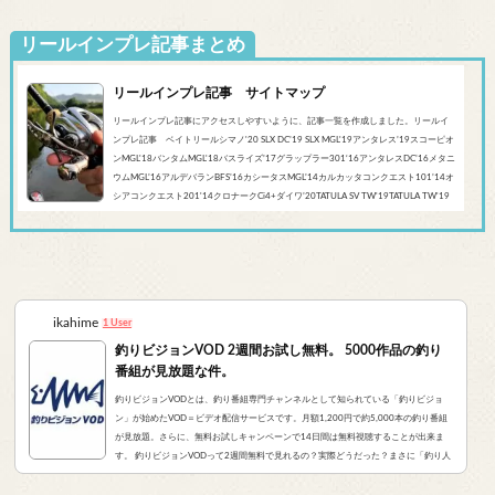
リールインプレ記事まとめ
リールインプレ記事 サイトマップ
リールインプレ記事にアクセスしやすいように、記事一覧を作成しました。リールイ
ンプレ記事 ベイトリールシマノ'20 SLX DC’19 SLX MGL'19アンタレス’19スコーピオ
ンMGL'18バンタムMGL'18バスライズ’17グラップラー301‘16アンタレスDC’16メタニ
ウムMGL’16アルデバランBFS’16カシータスMGL’14カルカッタコンクエスト101’14オ
シアコンクエスト201'14クロナークCi4+ダイワ’20TATULA SV TW'19TATULA TW'19
アルファスCT SV'17 TATULA SV TWTATULA TYPE-R 100HL YL-SD（海外モデル）アブ
ガルシア’...
ikahime
1 User
釣りビジョンVOD 2週間お試し無料。 5000作品の釣り
番組が見放題な件。
釣りビジョンVODとは、釣り番組専門チャンネルとして知られている「釣りビジョ
ン」が始めたVOD＝ビデオ配信サービスです。月額1,200円で約5,000本の釣り番組
が見放題。さらに、無料お試しキャンペーンで14日間は無料視聴することが出来ま
す。 釣りビジョンVODって2週間無料で見れるの？実際どうだった？まさに「釣り人
が求めていたVOD」でした。実際にサービスを申し込んだので、レビューをお伝えし
ます。 また、無料登録から解約までの手順をまとめました。すぐに無料登録したい方