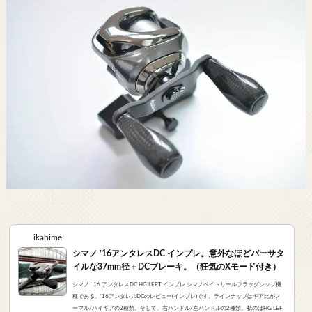
ikahime
シマノ ’16アンタレスDC インプレ。意外なほどバーサタ
イルな37mm径＋DCブレーキ。（狂気のXモード付き）
シマノ ' 16 アンタレスDC HG LEFT インプレ シマノベイトリールフラッグシップ機
種である、’16アンタレスDCのレビュー(インプレ)です。ラインナップはギア比がノ
ーマル/ハイギアの2種類。そして、右ハンドル/左ハンドルの2種類。私のはHG LEF