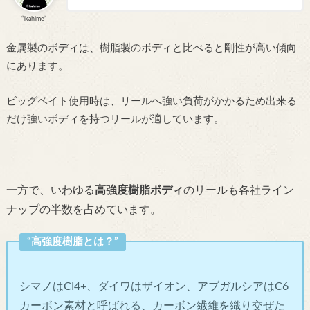
“ikahime”
金属製のボディは、樹脂製のボディと比べると剛性が高い傾向
にあります。
ビッグベイト使用時は、リールへ強い負荷がかかるため出来る
だけ強いボディを持つリールが適しています。
一方で、いわゆる
高強度樹脂ボディ
のリールも各社ライン
ナップの半数を占めています。
“高強度樹脂とは？”
シマノはCI4+、ダイワはザイオン、アブガルシアはC6
カーボン素材と呼ばれる、カーボン繊維を織り交ぜた