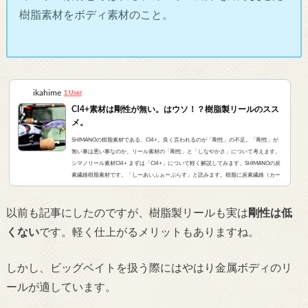
樹脂素材をボディ素材のこと。
ikahime
1 User
CI4+素材は剛性が無い。はウソ！？樹脂製リールのスス
メ。
SHIMANOの樹脂素材である、CI4+。良く言われるのが「剛性」の不足。「剛性」が
無い事は悪い事なのか。リール素材の「剛性」と「しなやかさ」について考えます。
シマノリール素材CI4+ まずは「CI4+」について軽く解説してみます。SHIMANOの炭
素繊維樹脂素材です。「しーあいふぉーぷらす」と読みます。樹脂に炭素繊維（カー
ボン）を混ぜて、軽量で頑丈な樹脂素材に仕上げました。という素材です。シマノリ
ール素材まとめメインギアなどの素材の話も混ぜると話がややこしくなるので、ここ
以前も記事にしたのですが、樹脂製リールも実は
剛性は低
ではシマノ製リールの’ボディ材質’に限ってお話を...
くない
です。
軽く仕上がるメリットもありますね。
しかし、ビッグベイトを扱う際にはやはり金属ボディのリ
ールが適しています。