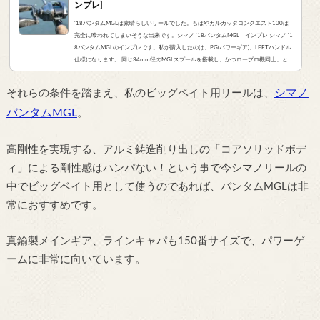
ンプレ]
'18バンタムMGLは素晴らしいリールでした。もはやカルカッタコンクエスト100は
完全に喰われてしまいそうな出来です。シマノ '18バンタムMGL インプレ シマノ '1
8バンタムMGLのインプレです。私が購入したのは、PG(パワーギア)、LEFTハンドル
仕様になります。 同じ34mm径のMGLスプールを搭載し、かつロープロ機同士、と
いう事でメタ二ウムMGLと比較されることが多いバンタムMGL。そこでちょっと視点
をずらして、同じアルミ削り出しボディを持つ、’14カルカッタコンクエスト101と
シマノ
それらの条件を踏まえ、私のビッグベイト用リールは、
比較してみました。SPECモデル18バ...
バンタムMGL
。
高剛性を実現する、アルミ鋳造削り出しの「コアソリッドボデ
ィ」による剛性感はハンパない！という事で今シマノリールの
中でビッグベイト用として使うのであれば、バンタムMGLは非
常におすすめです。
真鍮製メインギア、ラインキャパも150番サイズで、パワーゲ
ームに非常に向いています。