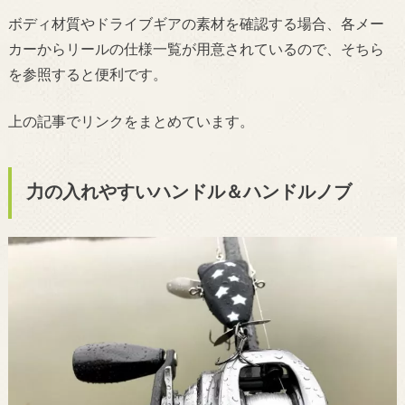
一覧は、それぞれのリールのページの一番下に、「製品サポート&関連コンテンツ」
ボディ材質やドライブギアの素材を確認する場合、各メー
という見出しがあり、そこから見れます★リン...
カーからリールの仕様一覧が用意されているので、そちら
を参照すると便利です。
上の記事でリンクをまとめています。
力の入れやすいハンドル＆ハンドルノブ