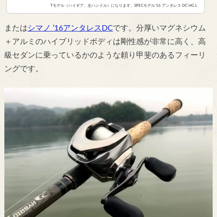
Tモデル（ハイギア、左ハンドル）になります。SPECモデル‘16 アンタレス DC HG L
EFTギア比7.4:1スプール径/幅37mm/22mm最大巻上長86cm最大ドラグ力5kgライ
ン キャパシティ ナイロン(lb-m)12-130、14-110、16-100 リール重量220gハンドル
または
シマノ ’16アンタレスDC
です。分厚いマグネシウム
長84mmベアリング ボール/ローラー10/1 ディティー...
＋アルミのハイブリッドボディは剛性感が非常に高く、高
級セダンに乗っているかのような頼り甲斐のあるフィーリ
ングです。