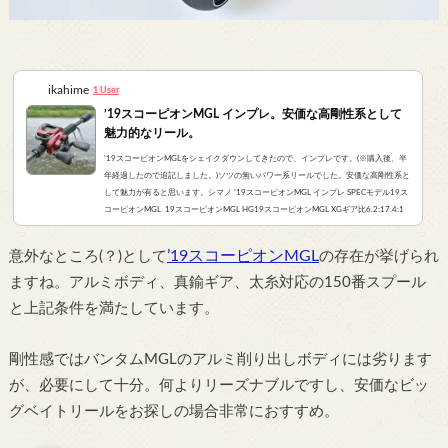
ikahime
1 User
’19スコーピオンMGL インプレ。安価な高剛性系として
魅力的なリール。
’19スコーピオンMGLをシェイクダウンしてきたので、インプレです。(※購入後、半
年経過したので追記しました。)ソツの無いパワー系リールでした。安価な高剛性系と
して魅力が有ると思います。シマノ ’19スコーピオンMGL インプレ SPECモデル19ス
コーピオンMGL 19スコーピオンMGL HG19スコーピオンMGL XGギア比6.2:17.4:1
8.5:1スプール径34mm34mm34mm最大巻上長66cm79cm91cmライン キャパシテ
ィ12lb-130m (150番)12lb-130m (150番)12lb-130m (150番)リール重量210g210g21
’19スコーピオンMGL
意外なところ(？)として
の存在が挙げられ
5gハンドル長84mm84mm90mm シマノ ’19スコーピオンMGLのインプレ...
ますね。アルミボディ、真鍮ギア、太糸対応の150番スプール
と上記条件を満たしています。
剛性感ではバンタムMGLのアルミ削り出しボディには劣ります
が、必要にして十分。何よりリーズナブルですし、安価なビッ
グベイトリールをお探しの場合非常におすすめ。