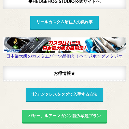
◆HEDGEHOG STUDIO公式サイトへ
リールカスタム沼住人の戯れ事
日本最大級のカスタムパーツ品揃え！ヘッジホッグスタジオ
お得情報★
’19アンタレスをタダで入手する方法
バサー、ルアーマガジン読み放題プラン