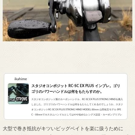
ikahime
スタジオコンポジット RC-SC EX PLUS インプレ。ゴリ
ゴリのパワーハンドルは何をもたらすのか。
スタジオコンポジット製のカーボンハンドル、RC-SC EX PLUS STRONG MINDを購入
しました。ゴリゴリのパワーハンドルは何をもたらしてくれるのでしょうか。スタジ
オコンポジットRC-SC EX PLUS STRONG MIND MODEL 88mm 山田祐五モデル SPE
C・88mmでカスタムハンドルとしてはやや短めなレングス設定・カーボンプリプレ
グを高圧着した、堅牢な5mm厚カーボンプレート・中空構造のラウンドスクエアー
カーボンノブを特殊ラバーコーティング卓越したカーボン加工技術を持つスタジオコ
大型で巻き抵抗がキツいビッグベイトを楽に扱うために
ンポジット社のハンドル、RC-SC EX PLUS STRONG MIND MODEL 8...