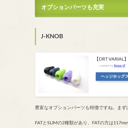
オプションパーツも充実
J-KNOB
【DRT VARIAL】
created by
Rinker
ヘッジホッグ
豊富なオプションパーツも特徴ですね。まず
FATとSLIMの2種類があり、
FATの方は11