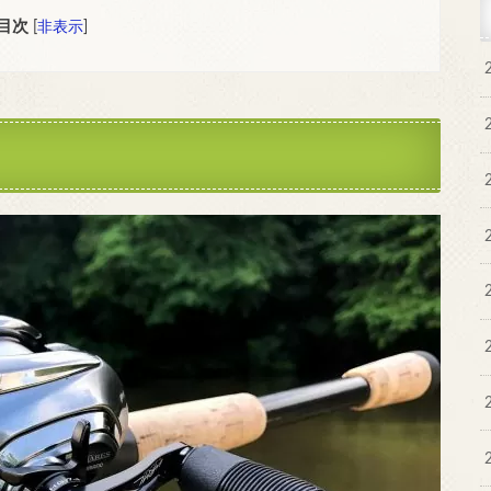
目次
[
非表示
]