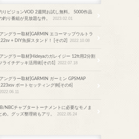
釣りビジョンVOD 2週間お試し無料。 5000作品
の釣り番組が見放題な件。
2023.02.01
[アングラー取材]GARMIN エコーマップウルトラ
122sv + DIY魚探スタンド！ [その2]
2022.10.08
[アングラー取材]Hideyaのガレイジー 12ft用2分割
ツライチデッキ活用術[その1]
2022.07.18
[アングラー取材]GARMIN ガーミン GPSMAP
1223xsv ボートセッティング例[その6]
2022.06.11
JB/NBCチャプタートーナメントに必要なモノま
とめ。グッズ整理術もアリ。
2022.05.24