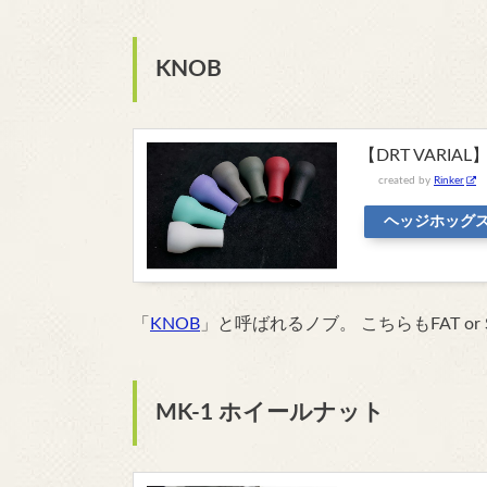
KNOB
【DRT VARIAL】
created by
Rinker
ヘッジホッグ
「
KNOB
」と呼ばれるノブ。 こちらもFAT or
MK-1 ホイールナット